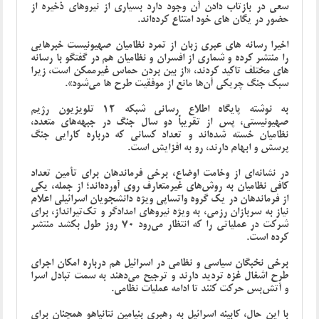
سعی در بازتاب دادن آن وجود دارد بسیاری از نیروهای ذخیره از
حضور در یگان های خود امتناع کرده‌اند.
اخیرا رسانه های عبری زبان از تمرد نظامیان صهیونیست خبرهایی
را منتشر کرده و شماری از افسران و نظامیان هم در گفتگو با رسانه
های مختلف تاکید کردند، «از بین بردن حماس غیرممکن است، زیرا
سبک جنگ چریکی آن‌ها مانع از موفقیت طرح ها می‌شود».
به نوشته پایگاه اطلاع رسانی شبکه 12 تلویزیون رژیم
صهیونیستی، پس از تقریباً دو سال جنگ در جبهه‌های متعدد،
نظامیان خسته شده‌اند و تعداد کسانی که درباره‌ کارایی جنگ
پرسش و ابهام دارند، رو به افزایش است.
در نشانه‌ای از وخامت اوضاع، برخی فرماندهان برای تأمین تعداد
کافی نظامیان به روش‌های غیرمتعارف روی آورده‌اند؛ از جمله، یکی
از فرماندهان در یک گروه واتساپی ویژه دانشجویان اسرائیلی اعلام
نیاز به سربازان رزمی، به ویژه نیروهای امدادگر و تک‌تیرانداز، برای
شرکت در عملیاتی را که انتظار می‌رود 70 روز طول بکشد منتشر
کرده است.
برخی نخبگان سیاسی و نظامی در اسرائیل هم درباره امکان اجرای
طرح اشغال غزه تردید دارند و ترجیح می‌دهند به سمت تبادل اسرا
و آتش‌بس حرکت کنند تا ادامه عملیات نظامی.
با این حال، کابینه اسرائیل به رهبری بنیامین نتانیاهو همچنان برای