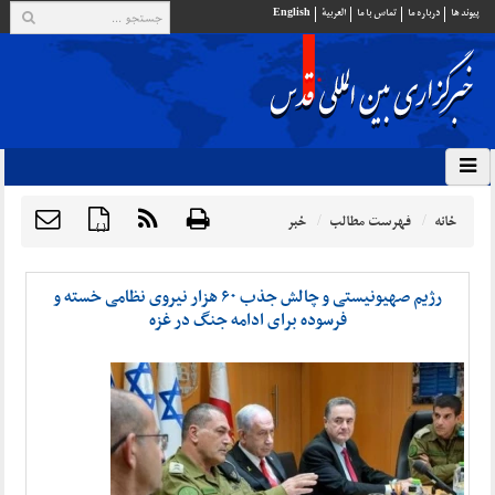
پيوند ها
درباره ما
تماس با ما
العربية
English
خانه
فهرست مطالب
خبر
{ }
رژیم صهیونیستی و چالش جذب ۶۰ هزار نیروی نظامی خسته و
فرسوده برای ادامه جنگ در غزه