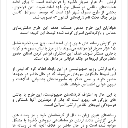
ارتش 60 هزار سرباز ذخیره را فراخوانده است تا برای ادامه
عملیات‌های نظامی در شمال نوار غزه آماده شوند. این فراخوان،
بخشی از طرح تصرف شهر غزه است که توسط یسرائیل کاتس
وزیر جنگ تحت نام «ارابه‌های گدعون2» تصویب شد.
هواداران این طرح مدعی هستند، هدف این طرح «خنثی‌سازی
حماس و بازگرداندن اسرای گرفته شده توسط این گروه» است.
در گزارش رسانه های عبری زبان آمده است، پنج تیپ ذخیره شامل
15 هزار سرباز فراخوانده می‌شوند تا در مرز با لبنان، سوریه و کرانه
باختری مستقر شوند. هدف این استقرار، فراهم کردن امکان حضور
منظم دیگر نیروها در جنگ خیابانی در داخل غزه است.
رادیو ارتش رژیم صهیونیستی در این رابطه اعلام کرد که نیمی از
این نیروها جایگزین نیروهای می‌شوند که در حال حاضر در جبهه‌ها
حضور دارند و نیمی دیگر به مأموریت‌های پشتیبانی، اطلاعات و
نیروی هوایی اختصاص خواهند یافت.
با این حال به اعتراف کارشناسان صهیونیست، این طرح با چالش
های بزرگی هم روبرو است که یکی از مهمترین آنها خستگی و
فرسودگی نیروهای نظامی ارتش اسرائیل است.
رسانه‌های عبری زبان به نقل از کارشناسان خود و نیز رسانه های
غربی گزارش دادند ارتش در ساماندهی نیروهای ذخیره با مشکل
مواجه شده است و در حال حاضر بر خلاف آنچه که در رسانه ها