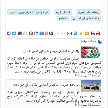
رسانه های عبری
اشغال غزه
فراخوانی ۶۰ هزار نیروی ذخیره
جلسه شورای امنیتی
نتانیاهو















G
B
W
مطالب مرتبط
واکنش به گسترش مرزهای شهرداری قدس اشغالی
جنبش مقاومت اسلامی حماس در بیانیه‌ای اعلام کرد که
گسترش مرزهای شهرداری قدس اشغالی به فراتر از آنچه «خط سبز»
خوانده می‌شود، تحولی بسیار خطرناک و اقدامی تجاوزکارانه است که از
زمان فاجعه اشغال سال ۱۹۶۷ (نکسه) تاکنون بی‌سابقه بوده است.
|
دوشنبه 27 بهمن 1404
رسانه‌های عبری از بازگشایی آزمایشی گذرگاه رفح خبر دادند
در تحولی مهم در وضعیت گذرگاه‌های مرزی غزه،
رسانه‌های صهیونیستی امروز (یکشنبه) اعلام کردند که گذرگاه رفح
به‌صورت محدود و آزمایشی فعالیت خود را آغاز کرده است.
|
یکشنبه 12 بهمن 1404