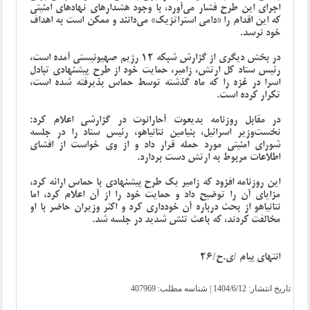
اجرای این طرح فشار می‌آورد، با وجود هشدارهای نهادهای امنیتی
که این اقدام را «دامی استراتژیک» می‌دانند و ممکن است به اهداف
خود نرسد.
در بخش دیگری از گزارش شبکه 12 رژیم صهیونیستی آمده است،
رئیس ستاد کل ارتش، زامیر، حمایت خود از طرح پیشنهادی تبادل
اسرا در غزه را که ماه گذشته توسط حماس پذیرفته شده است،
تکرار کرده است.
در مقابل روزنامه یدیعوت آحارانوت در گزارشی اعلام کرد:
نخست‌وزیر اسرائیل، بنیامین نتانیاهو، رئیس ستاد را در جلسه
شورای امنیتی مورد حمله قرار داد و از وی خواست از افشای
اطلاعات مربوط به ارتش دست بردارد.
این روزنامه افزود که زامیر یک طرح پیشنهادی با حماس ارائه کرد،
مزایای آن را توضیح داد و حمایت خود را از آن اعلام کرد، اما
نتانیاهو از بحث درباره آن خودداری کرد و اکثر وزیران حاضر با او
مخالفت کردند، که باعث تنش شدید در جلسه شد.
انتهای پیام /ی.ح/26
تاریخ انتشار:
1404/6/12
| شناسه مطلب: 407969