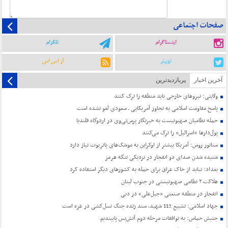
صفحات اجتماعی
اینستاگرام
تلگرام
توییتر
آر اس اس
آخرین اخبار
پربازدیدترین
ولایتی: نیروهای خارجی باید منطقه را ترک کنند
پاسخ مقاومت اسلامی به تجاوز آمریکایی ـ سعودی لغو نشده است
حمله نظامیان صهیونیست به خبرنگار پرس‌تی‌وی در اردوگاه قلندیا
پول‌دارها “اسرائیل” را ترک می‌کنند
سناتور روس: آمریکا بیشتر از اوکراین به موشک‌های پاتریوت نیاز دارد
شنیده شدن صدای دو انفجار در نزدیکی تنگه هرمز
بغداد: نباید از خاک عراق برای حمله به کشورهای دیگر استفاده کرد
هلاکت ۲ نظامی صهیونیستی در جنوب لبنان
انفجار در منطقه صنعتی «جبل‌علی» در دبی
جهاد اسلامی: تشییع 112 شهید، سند زنده جنگ نسل‌کشی در غزه است
جنبش حماس: به توافقات مرحله دوم آتش‌بس پایبندیم