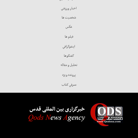
اخبار ورزشي
شخصيت ها
عكس
فيلم ها
اينفوگرافي
گفتگوها
تحليل و مقاله
پرونده ويژه
معرفي كتاب
خبرگزاری بین المللی قدس