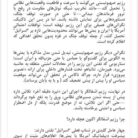
رژیم صهیونیستی می‌کوشد با سرعت و قاطعیت واقعیت‌هایی نظامی
را تحمیل کند—مانند تخریب شبکه تونل‌های مقاومت در رفح یا
ترور فرماندهان میدانی—تا حتی در صورت توقف جنگ،
دستاوردهایی برای نمایش داشته باشد. اما در پس این تاکتیک،
نگرانی‌های عمیقی برای این رژیم نهفته است: توافقات احتمالی
آمریکا با ایران و یمنی‌ها می‌توانند محدودیت‌هایی تازه بر “اسرائیل”
تحمیل کنند، از جمله توقف جنگ در غزه بدون تحقق اهدافی که
اعلام کرده است.
نگرانی دیگر رژیم صهیونیستی، تبدیل شدن مدل مذاکره با یمنی‌ها
به الگویی برای گفت‌وگو با حماس یا حتی حزب‌الله و ایران است؛
سناریویی که نقش این رژیم را در معادلات امنیتی منطقه به حاشیه
می‌برد. هم‌زمان، نتانیاهو تحت فشارهای داخلی برای ارائه «تصویر
پیروزی» قرار دارد، چراکه ناکامی در تحقق آن می‌تواند موقعیت
سیاسی‌ او را بیش از پیش تضعیف کند ( و یا به پایان برساند).
در نهایت، رژیم اشغالگر با اجرای این «نبرد دقیقه آخر» تلاش دارد
پیش از بسته شدن مسیرهای نظامی، ورق را به نفع خود برگرداند
—حتی اگر این تلاش، نه از موضع قدرت، بلکه از دل اضطرار
سیاسی و امنیتی برخاسته باشد.
چرا رژیم اشغالگر اکنون عجله دارد؟
چهار عامل کلیدی در شتاب فعلی “اسرائیل” نقش دارند:
پیشرفت دیپلماتیک آمریکا با یمنی‌ها: اعلام‌های مثبت از سوی