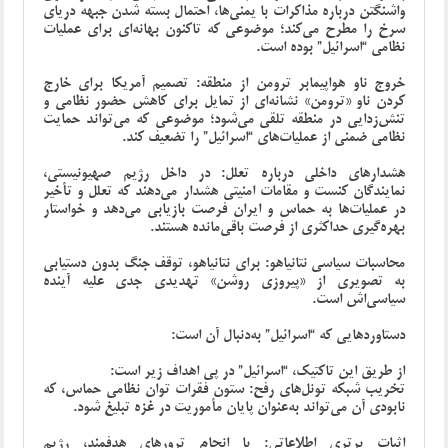
واشنگتن درباره مذاکرات با یمنی‌ها، احتمال بسته شدن جبهه دریای
سرخ را مطرح می‌کند؛ موضوعی که تاکنون بهانه‌ای برای عملیات
نظامی “اسرائیل” بوده است.
خروج ناو هواپیمابر ترومن از منطقه: تصمیم آمریکا برای خارج
کردن ناو «ترومن» نشانه‌ای از تمایل برای کاهش حضور نظامی و
تنش‌زدایی در منطقه تلقی می‌شود؛ موضوعی که می‌تواند حمایت
نظامی ضمنی از عملیات‌های “اسرائیل” را تضعیف کند.
هشدارهای داخلی درباره تعلل: در داخل رژیم صهیونیستی،
نمایندگان کنست و مقامات امنیتی هشدار می‌دهند که تعلل و تأخیر
در عملیات‌ها به حماس و ایران فرصت بازیابی می‌دهد و خواستار
بهره‌گیری حداکثری از فرصت باقی‌مانده هستند.
محاسبات سیاسی نتانیاهو: برای نتانیاهو، توقف جنگ بدون دستیابی
به تصویری از «پیروزی روشن» تهدیدی جدی علیه آینده
سیاسی‌اش است.
دستاوردهایی که “اسرائیل” به‌دنبال آن است:
از طریق این تاکتیک، “اسرائیل” در پی اهداف زیر است:
تخریب شبکه تونل‌های رفح: ستون فقرات توان نظامی حماس، که
نابودی آن می‌تواند به‌عنوان پایان مأموریت در غزه تبلیغ شود.
اثبات برتری اطلاعاتی: با انجام ترورهای هدفمند، رژیم