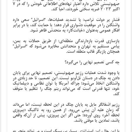
صهیونیستی تلاش دارد اعتبار نهادهای اطلاعاتی خودش را که در ۷
اکتبر ۲۰۲۳ ضربه سختی خوردند، احیا کند.
فشار بر دولت ترامپ: با تشدید عملیات‌ها، “اسرائیل” سعی دارد
واشنگتن را در موقعیت دشواری قرار دهد؛ یا حمایت کند، یا در برابر
افکار عمومی به‌عنوان «خیانت‌کار» به متحدش ظاهر شود.
بازسازی قدرت بازدارندگی منطقه‌ای: از طریق حملات به یمن،
پیامی مستقیم به تهران و متحدانش مخابره می‌شود که “اسرائیل”
همچنان بازیگر غالب منطقه است.
چه کسی تصمیم نهایی را می‌گیرد؟
با وجود شدت عملیات رژیم صهیونیستی، تصمیم نهایی برای پایان
دادن به جنگ در دستان تل‌آویو نیست. این تصمیم، تا حد زیادی در
واشنگتن اتخاذ می‌شود؛ چراکه آمریکا با توان نظامی و دیپلماتیک
خود، تنها قدرتی است که می‌تواند ریتم جنگ را تنظیم یا متوقف
کند.
رژیم اشغالگر مایل به پایان جنگ در این لحظه نیست، اما می‌داند
که زمان علیه آن پیش می‌رود. از همین رو، به تاکتیک «پیروزی
لحظه آخر» روی آورده؛ حتی اگر این پیروزی، بیش از آن‌که واقعی
باشد، نمادین یا موقتی باشد.
با این حال، این استراتژی بسیار پرریسک است و می‌تواند منجر به