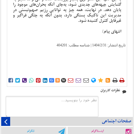
گشایش جبهه‌های جدیدی شود، به‌جای آنکه بحران‌های موجود را
پایان دهد. در نهایت، همه چیز به توانایی رژیم صهیونیستی در
مدیریت این تاکتیک بستگی دارد، بدون آنکه به جنگی فراگیر و
غیرقابل کنترل کشیده شود.
انتهای پیام/
تاریخ انتشار:
1404/2/31
| شناسه مطلب: 404201















G
B
W
نظرات کاربران
صفحات اجتماعی
اینستاگرام
تلگرام