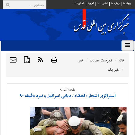
پيوند ها
درباره ما
تماس با ما
العربية
English
خانه
فهرست مطالب
خبر
{ }
خبر یک
یادداشت؛
استراتژی انتحار؛ لحظات پایانی اسرائیل و نبرد دقیقه ۹۰