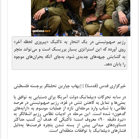
رژیم صهیونیستی در یک انتحار به تاکتیک «پیروزی لحظه آخر»
روی آورده که این استراتژی بسیار پرریسک است و می‌تواند منجر
به گشایش جبهه‌های جدیدی شود، به‌جای آنکه بحران‌های موجود
را پایان دهد.
خبرگزاری قدس (قدسنا) | إیهاب جبارین تحلیلگر برجسته فلسطینی
در سایه تحرکات دیپلماتیک دولت آمریکا برای دستیابی به توافق با
یمنی‌ها و تمایل به کاهش تنش در غزه، رژیم صهیونیستی در عرصه
نظامی، با شتاب وارد مرحله‌ای تازه از عملیات موسوم به «ارابه‌های
گدعون» شده است. این مرحله در ادبیات نظامی رژیم اشغالگر به
«نبرد دقیقه ۹۰» معروف است؛ تاکتیکی که هدف آن کسب حداکثر
دستاوردهای میدانی پیش از بسته شدن پنجره فرصت‌ها به‌دلیل
فشارهای دیپلماتیک یا توافقات منطقه‌ای است.