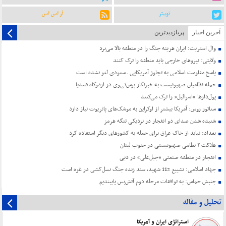
توییتر
آر اس اس
آخرین اخبار
پربازدیدترین
وال استریت: ایران هزینه جنگ را در منطقه بالا می‌برد
ولایتی: نیروهای خارجی باید منطقه را ترک کنند
پاسخ مقاومت اسلامی به تجاوز آمریکایی ـ سعودی لغو نشده است
حمله نظامیان صهیونیست به خبرنگار پرس‌تی‌وی در اردوگاه قلندیا
پول‌دارها “اسرائیل” را ترک می‌کنند
سناتور روس: آمریکا بیشتر از اوکراین به موشک‌های پاتریوت نیاز دارد
شنیده شدن صدای دو انفجار در نزدیکی تنگه هرمز
بغداد: نباید از خاک عراق برای حمله به کشورهای دیگر استفاده کرد
هلاکت ۲ نظامی صهیونیستی در جنوب لبنان
انفجار در منطقه صنعتی «جبل‌علی» در دبی
جهاد اسلامی: تشییع 112 شهید، سند زنده جنگ نسل‌کشی در غزه است
جنبش حماس: به توافقات مرحله دوم آتش‌بس پایبندیم
تحلیل و مقاله
استراتژی ایران و آمریکا