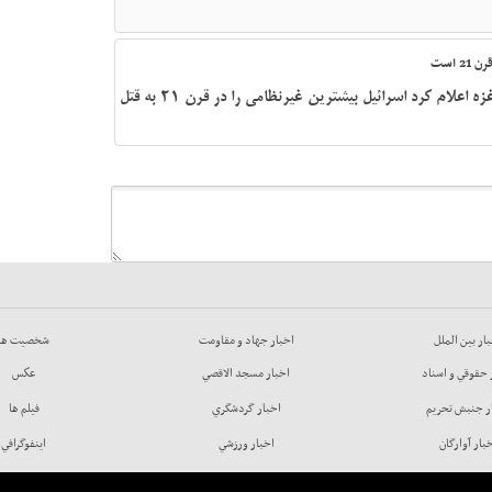
 است
هاآرتص با اذعان به جنایات وحشیانه در غزه اعلام کرد اسرائیل بیشترین غیرنظامی را در قرن 21 به قتل
ار بين الملل
اخبار جهاد و مقاومت
شخصيت ها
 حقوقي و اسناد
اخبار مسجد الاقصي
عكس
ر جنبش تحريم
اخبار گردشگري
فيلم ها
بار آوارگان
اخبار ورزشي
اينفوگرافي