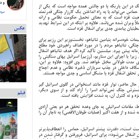
و دس
 در این باریکه با دو چالش عمده مواجه است که یکی از
حماس می‌تواند با به راه انداختن یک کارزار جنگی قدرتمند
سردا
عیت غزه است که به معنای تحمیل حکومت نظامی و ارائه
لاً ویران شده می‌باشد. علاوه بر اینکه در این شرایط تهدید
عکس
سطینیان پیامدی جدی برای اشغال غزه است.
مات خودسرانه بنیامین نتانیاهو، نخست‌وزیر این رژیم برای
ی، نتانیاهو مردم را در مورد اهداف راهبردی خود مطلع
مانه پیش ببرد. میلستین تأکید کرد اگر هدف نتانیاهو اشغال
ا با اجرای این سناریو، (رژیم) اسرائیل بهای سنگینی را
ی مدت طولانی مختل خواهد شد. وی افزود: علاوه بر این،
شکاف داخلی در جذب سربازان ذخیره نظامی و عدم اجماع
ی تحقق اشغال غزه با مشکل اساسی و جدی مواجه هستند.
 حال حاضر، نوار غزه مانند استخوانی در گلوی اسرائیل گیر
ترش جنگ نمی‌تواند اسرا را آزاد کند و از سوی دیگر،
فیلم
غزه و نه کنترل آن، به شدت افزایش یافته است.
ط، مقامات اسرائیلی به جای وعده تحقق هر دو یعنی آزادی
جه شده و از هفت اکتبر (عملیات طوفان‌الاقصی) به ناچار آن را
ت است»، «قدرت بیشتر اسرائیل، حماس را انعطاف‌پذیرتر
 اشغال می‌شود»، برای اسرائیل، فرورفتن و گرفتار شدن در