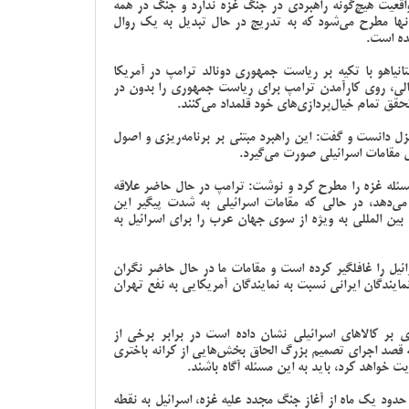
ر واقعیت هیچ‌گونه راهبردی در جنگ غزه ندارد و جنگ در همه
آنها مطرح می‌شود که به تدریج در حال تبدیل به یک روال
ده است.
یاهو با تکیه بر ریاست جمهوری دونالد ترامپ در آمریکا
الی، روی کارآمدن ترامپ برای ریاست جمهوری را بدون در
قق تمام خیال‌پردازی‌های خود قلمداد می‌کنند.
لزل دانست و گفت: این راهبرد مبتنی بر برنامه‌ریزی و اصول
 مقامات اسرائیلی صورت می‌گیرد.
له غزه را مطرح کرد و نوشت: ترامپ در حال حاضر علاقه
می‌دهد، در حالی که مقامات اسرائیلی به شدت پیگیر این
 المللی به ویژه از سوی جهان عرب را برای اسرائیل به
رائیل را غافلگیر کرده است و مقامات ما در حال حاضر نگران
مایندگان ایرانی نسبت به نمایندگان آمریکایی به نفع تهران
مچنین ترامپ با اعمال تعرفه ۱۷ درصدی بر کالاهای اسرائیلی نشان داده است در برابر برخی از
که قصد اجرای تصمیم بزرگ الحاق بخش‌هایی از کرانه باختری
ایت خواهد کرد، باید به این مسئله آگاه باشند.
ود یک ماه از آغاز جنگ مجدد علیه غزه، اسرائیل به نقطه