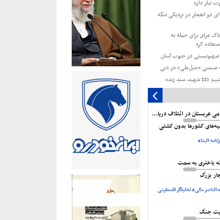
ت نیاز دارد
 دو انفجار در نزدیکی تنگه
خاک عراق برای حمله به
ستفاده کرد
ه صنعتی «جبل‌علی» در دبی
جهاد اسلامی: تشییع 112 شهید، سند زنده
ر غزه است
توافقات مرحله دوم آتش‌بس
ناکامی عربستان در ائتلاف دریایی
زمان ملل: ۲۲ میلیون یمنی به کمک نیاز
نیه‌های کشورها بدون کشتی
نامه البنا»
سه مجلس خبرگان از مواضع
معظم رهبری
نه باختری به سمت
جار بزرگ
الناصر مکی» تحلیلگر فلسطینی
یت جنگ