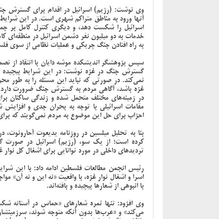
وی نوشت: (رژیم) اسرائیل در اقدام برای گسترش جنگ
آنها ورود به مناطق متراکم شهری است. در این شرایط 
اسرائیل را شکست دهد، و دیگری کنترل کامل بر جم
خدمات به دو میلیون نفر دشمن اسرائیل در منطقه‌ای کام
به راه افتادن جنگ چریکی و عملیات نظامی از سوی فل
سپس پژوهشگر اندیشکده موشه دایان با انتقاد از تصمی
گسترش جنگ در غزه نوشت: در این شرایط پیچیده جنگ
نمی‌کند. در صورتی که نباید این مسئله را به طور محر
غزه باشد، آگاهی مردم به گسترش جنگ ضرورت دارد. زیر
در زمینه‌های مختلف متحمل شده و زندگی ساکنان برا
مقامات اسرائیلی با توجه به بحران جدی و افزایش 
احزاب برای حل این موضوع به مردم نمی‌گویند که برا
بنا به تحلیل میلسین در روزنامه یدیعوت آحارونوت، در
کرده است؛ از یک سو، (رژیم) اسرائیل در صورت گس
تردیدهای داخلی در مورد توانایی برای اشغال کل نوار 
رئیس انجمن مطالعات فلسطین ادامه داد: با این شرای
اسرا و اشغال نوار غزه، با واقعیت «نه این و نه آن» موا
با انبوهی از شعارها پیچیده و بافته‌اند.
وی افزود: تنها ثمره شعارهای «حماس در آستانه شکس
می‌کند» و «عرب‌ها بدون آنکه متوجه شوند، سرزمینشان