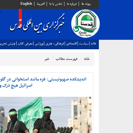
پيوند ها
درباره ما
تماس با ما
العربية
English
خانه
سياست
اقتصادي
فرهنگي- هنري
ورزشي
معرفي كتاب
جنبش تحريم
خانه
فهرست مطالب
خبر
اندیشکده صهیونیستی: غزه مانند استخوانی در گل
اسرائیل هیچ درک و