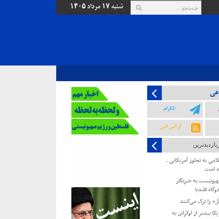
شنبه ۱۷ مرداد ۱۴۰۵
عی
تلگرام
آر اس اس
بازدیدترین
امی به تجاوز آمریکایی ـ
ه است
یونیست به خبرنگار
وگاه قلندیا
یل” را ترک می‌کنند
کا بیشتر از اوکراین به