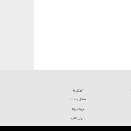
گفتگوها
تحليل و مقاله
پرونده ويژه
معرفي كتاب