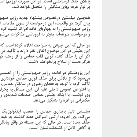
باتلاق جنگ فرسایشی است. در این صورت (رژیم) اسر
بر نوار غزه، بهای سنگینی را متحمل خواهد شد.
همچنین میلستین درخصوص پیشنهاد جدید رژیم صهیون
بیان کرد: در واقعیت، این درخواست از سوی مقامات ا
رژیم صهیونیستی را به چهارپای فاقد ادراک تشبیه کرد
و درخواست متوهمانه منجر به فروپاشی مذاکرات می‌شو
در حالی که این جنبش به صراحت اعلام کرده است که
این جنبش در این موضوع اتفاق نظر دارند و تأکید می‌
اگر آن را حذف کنند، گویی قلب حماس را از ریشه درآ
هرگز دست از سلاح برنخواهند داشت.
این پژوهشگر در ادامه، رژیم صهیونیستی را از تصم
می‌شود که از تلاش برای حذف فوری حماس خودداری کنی
تأکید کرد: با توجه به فقدان رهبری در ساختار حماس،
یا اعتراض عمومی داخلی علیه آن، این مسائل به بحرا
وی نوشت: با اینکه جنبش حماس صدمات شدیدی را م
حکمرانی در غزه را تشکیل می‌دهد.
میلستین دلیل پایداری حماس را تعصب ایدئولوژیک 
می‌کند. وی افزود: ارتش اسرائیل هفته گذشته به خود م
حذف شده است. در حالی که این مسئله در واقع بیان
با آگاهی کامل از کشته‌شدنشان است.