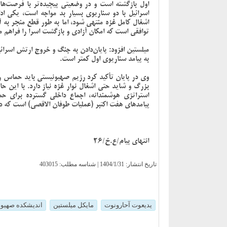
اول بازگشته است و در وضعیتی پیچیده‌تر با فرصت‌ه
اسرائیل با دو سناریوی بسیار بد مواجه است، یکی ا
اشغال کامل غزه منتهی شود، اما به طور قطع منجر به 
توافقی است که امکان آزادی و بازگشت اسرا را فراهم م
میلستین افزود: پایان‌دادن به جنگ و خروج ارتش اسرائیل
به پیامد سناریوی اول کمتر است.
وی در پایان تأکید کرد رژیم صهیونیستی باید حماس را
بزرگ و شاید حتی اشغال نوار غزه نیاز دارد. با این
استراتژی هوشمندانه، اجماع داخلی گسترده برای 
پیامدهای هفت اکتبر (عملیات طوفان الاقصی) است که د
انتهای پیام/ع.خ/26
تاریخ انتشار:
1404/1/31
| شناسه مطلب: 403015
یدیعوت آحارونوت
مایکل میلستین
اندیشکده صهیون