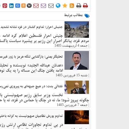











G
B
W
مطالب مرتبط
جنبش احرار: تداوم کشتار در غزه نشانه تشدید
جنبش احرار فلسطین اعلام کرد ادامه 
مردم غزه، بیانگر اصرار این رژیم بر پیشبرد سیاست پاکس
|
جمعه 4 اردیبهشت 1405
تحلیلگر یمنی: بازگشایی تنگه هرمز با زور غیر
«عدنان عبدالله الجنید» نویسنده و تحلی
ادامه یافتن جنگ این مساله را به یک تو
|
شنبه 15 فروردین 1405
نفتالی بنت: در هیچ جبهه‌ای به پیروزی نمی‌رس
نخست وزیر سابق رژیم صهیونیستی با انت
چگونه پیروز شود؛ ما، نه در جنگ با حماس در غزه، نه با حزب
|
جمعه 7 فروردین 1405
تداوم یورش نظامیان صهیونیست به کرانه باختر
در پی تداوم تجاوزات نظامی ارتش رژیم 