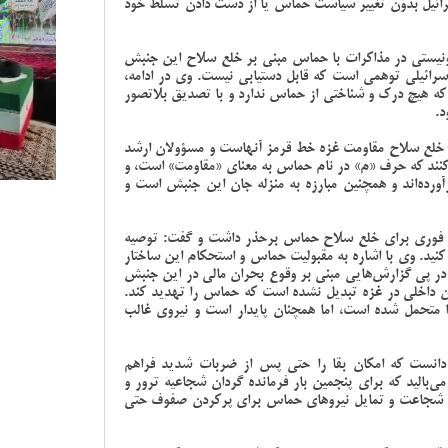
ائیل بدون تغییر سیاست حماس یا از دست دادن تسلط خود
یستی در مذاکرات با حماس مبنی بر خلع سلاح این جنبش
سرائیلی توهمی است که قابل دستیابی نیست. وی در ادامه،
 که هیچ درک و شناختی از حماس ندارد و با تصدیق بلاتصور
د.
 خلع سلاح مقاومت غزه خط قرمز آنهاست و مسؤولان ارشد
کنند که حرف «م» در نام حماس به معنای «مقاومت» است، و
ورده‌اند و همچنین مبارزه به منزله جان این جنبش است و
یم فوری برای خلع سلاح حماس برحذر داشت و گفت: توصیه
د. وی با اشاره به مقبولیت حماس و استحکام این ساختار
 در پی گزارش‌هایی مبنی بر وقوع بحران مالی در این جنبش
ن داخلی در غزه تبدیل نشده است که حماس را تهدید ‌کند.
تحمل شده است، اما همچنان پایدار است و نیروی غالب
دانست که امکان بقا را حتی پس از ضربات شدید فراهم
ی‌بالید که برای پنجمین بار فرمانده گردان شجاعیه ترور و
گر شجاعت و تمایل نیروهای حماس برای پرکردن صفوف حتی