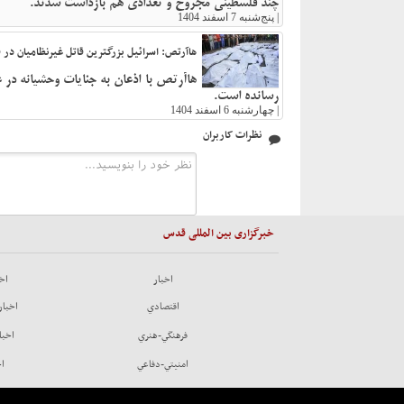
چند فلسطینی مجروح و تعدادی هم بازداشت شدند.
|
پنج‌شنبه 7 اسفند 1404
هاآرتص: اسرائیل بزرگترین قاتل غیرنظامیان در قرن 21
رسانده است.
|
چهارشنبه 6 اسفند 1404
نظرات کاربران
خبرگزاری بین المللی قدس
اخبار
اخب
اقتصادي
اخبار
فرهنگي-هنري
اخبا
امنيتي-دفاعي
اخ