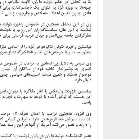
بنا به تحلیل این عضو موشه دایان، کابینه نتانیاهو د
جبهه‌ها به ویژه غزه به عنوان یک «چشم‌انداز» برای 
عادی، بدون تعیین اهداف مشخص و چارچوب زمانی ش
وی در این تحلیل همچنین در خصوص راهبرد دولت نتان
نوشت: با این حال، سیاست‌گذاران این رژیم با خوشح
نظرگرفتن جامعه بین‌الملل و جهان عرب، فرصتی برای تح
میلستین راهبرد کنونی نتانیاهو در غزه را از اساس متز
منظم نیست و با چرخش‌های تند و غافلگیرکننده از سوی
وی سپس به دلایل بی‌اعتمادی به ترامپ در خصوص مسئ
کمتری به چشم‌انداز تخلیه غزه از ساکنان آن نشان 
موضوع هستند و همین مسئله آسیب‌های سیاسی جدی بین
دنبال دارد.
میلستین افزودد: واشنگتن با آغاز مذاکره با تهران، اس
این هستند که توافق آینده با توجه به مهارت و تجربه ن
باشد.
وی افزود: ه
اقدامات اسرائیل خط قرمزهایی دارد. بنابراین کسانی 
را دارند و تصور می‌کنند آمریکا از آنها در این زمینه حم
عضو اندیشکده موشه دایان در پایان نوشت: با گذشت حد