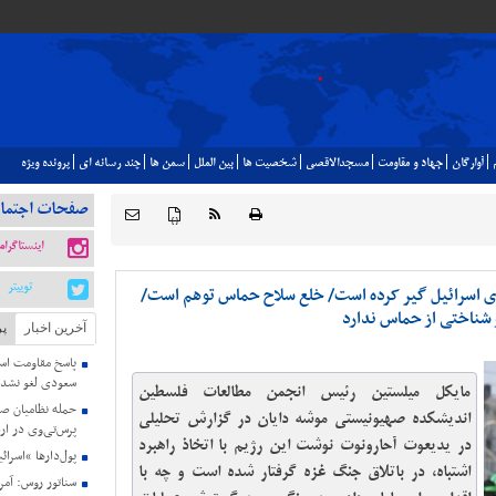
آوارگان
جهاد و مقاومت
مسجدالاقصي
شخصيت ها
بين الملل
سمن ها
چند رسانه اي
پرونده ويژه
صفحات اجتما
{ }
اینستاگرام
توییتر
وی اسرائیل گیر کرده است/ خلع سلاح حماس توهم است/
 شناختی از حماس ندارد
آخرین اخبار
پر
پاسخ مقاومت اسل
سعودی لغو نشد
مایکل میلستین رئیس انجمن مطالعات فلسطین
حمله نظامیان صه
اندیشکده صهیونیستی موشه دایان در گزارش تحلیلی
پرس‌تی‌وی در ارد
در یدیعوت آحارونوت نوشت این رژیم با اتخاذ راهبرد
پول‌دارها “اسرائ
اشتباه، در باتلاق جنگ غزه گرفتار شده است و چه با
سناتور روس: آمری