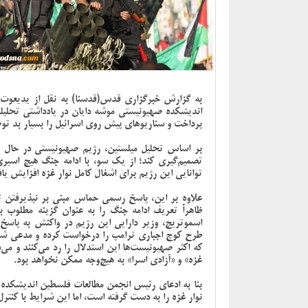
به گزارش خبرگزاری قدس(قدسنا) به نقل از یدیعوت 
اندیشکده صهیونیستی موشه دایان در یادداشتی تحل
پرداخت و سناریوهای پیش روی اسرائیل را بسیار بد تو
بر اساس تحلیل میلستین، رژیم صهیونیستی در حال حا
تصمیم‌گیری کند؛ از یک سو، با ادامه جنگ هیچ اسیری
توانایی این رژیم برای اشغال کامل نوار غزه افزایش یا
علاوه بر این، پاسخ رسمی حماس مبنی بر نپذیرفتن تو
ظاهراً تعریف ادامه جنگ را به عنوان گزینه مطلوب 
اسموتریچ، وزیر دارایی این رژیم در واکنش به پاسخ
طرح کوچ اجباری ترامپ را درخواست کرده و مدعی شده 
که اکثر صهیونیست‌ها این استدلال را رد می‌کنند و می‌
غزه» و «آزادی اسرا» به هیچ‌وجه ممکن نخواهد بود.
نوار غزه را به دست گرفته است، اما این شرایط با کنترل