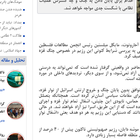
اقدام برای پایان دادن به جنگ و چه گسترش عملیات
موشک‌های پاتریو
نظامی با شکست جدی مواجه خواهد شد.
شنیده شدن صدای
هرمز
بغداد: نباید از 
کشورهای دیگر ا
هلاکت ۲ نظامی صهیونیستی در جنوب لبنان
انفجار در منطق
آحارونوت، مایکل میلستین رئیس انجمن مطالعات فلسطین
یلی به بررسی شرایط کنونی این رژیم در خصوص جنگ غزه
صیف کرد.
جنگ نسل‌کشی د
تحلیل و مقاله
جنبش حماس: به 
ضر در واقعیتی گرفتار شده است که نمی‌تواند به درستی
پایبندیم
 آزاد نمی‌شود، و از سوی دیگر، تردیدهای داخلی در مورد
سا
فته است.
بیا
دارند
افق بدون پایان جنگ و خروج ارتش اسرائیل از نوار غزه،
«روز
حمایت هیئت رئی
برای مقامات سیاسی آسان‌تر کرده است. همچنانکه بتصلئل
عزتمندانه مقام 
 حماس، نابودی این جنبش، اشغال تمام نوار غزه و اجرای
کرا
است که از این طریق، اسرا نیز آزاد خواهند شد. در حالی
انف
دانند که دستیابی این رژیم به هر دو هدف یعنی «اشغال نوار
«عبد
بنا به ادعای رئیس انجمن مطالعات فلسطین اندیشکده موشه دایان، رژیم صهیونیستی تاکنون بیش از ۴۰ درصد از
 منطقه فاصله بسیار زیادی دارد.
روا