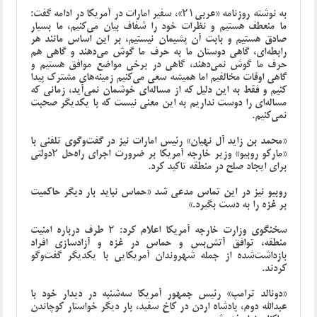
به نوشته روزنامه «عربی۲۱»، سفیر امارات در آمریکا در ادامه گفت:
ما منعطف هستیم و نظرات خود را شفاف بیان می‌کنیم، ما بسیار
صادق هستیم و بابت آن پشیمان نیستیم، بر این اساس مانند هر
رابطه‌ای، گاهی دوستان ما به حرف ما گوش می‌دهند و گاهی هم
حرف ما گوش نمی‌دهند، گاهی در برخی مواضع موافق هستیم و
گاهی اوقات مخالفیم اما همیشه سعی می‌کنیم زمینه‌های مشترک پیدا
کنیم و فقط به این دلیل که از مساله‌ای خوشمان نمی‌آید، زمانی که
مساله‌ای را دوست نداریم به این معنی نیست که با یکدیگر صحبت
نمی‌کنیم.
«محمد بن زاید آل نهیان» رئیس امارات نیز در گفت‌وگوی تلفنی با
«مارکو روبیو» وزیر خارجه آمریکا بر ضرورت اجرای راه‌حل ۲دولتی
برای ایجاد صلح در منطقه تاکید کرد.
روبیو نیز در این تماس مدعی شد «حماس نباید بار دیگر حاکمیت
بر غزه را به دست بگیرد.»
سخنگوی وزارت خارجه آمریکا اعلام کرد: ۲ طرف درباره امنیت
منطقه، توافق آتش‌بس و حماس در غزه و آزادسازی افراد
بازداشت‌شده از جمله شهروندان آمریکایی با یکدیگر گفت‌وگو
کردند.
«دونالد ترامپ» رئیس جمهور آمریکا سه‌شنبه در دیدار خود با
عبدالله دوم، پادشاه اردن در کاخ سفید، بار دیگر خواستار کوچاندن