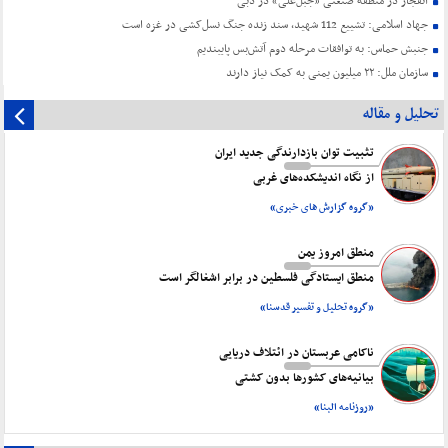
انفجار در منطقه صنعتی «جبل‌علی» در دبی
جهاد اسلامی: تشییع 112 شهید، سند زنده جنگ نسل‌کشی در غزه است
جنبش حماس: به توافقات مرحله دوم آتش‌بس پایبندیم
سازمان ملل: ۲۲ میلیون یمنی به کمک نیاز دارند
تحلیل و مقاله
تثبیت توان بازدارندگی جدید ایران
از نگاه اندیشکده‌های غربی
«گروه گزارش های خبری»
منطق امروز یمن
منطق ایستادگی فلسطین در برابر اشغالگر است
«گروه تحلیل و تفسیر قدسنا»
ناکامی عربستان در ائتلاف دریایی
بیانیه‌های کشورها بدون کشتی
«روزنامه البنا»