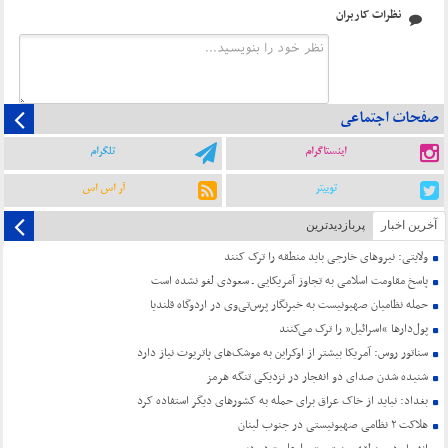
نظرات کاربران
صفحات اجتماعی
اینستاگرام
تلگرام
توییتر
آر اس اس
آخرین اخبار
پربازدیدترین
ولایتی: نیروهای خارجی باید منطقه را ترک کنند
پاسخ مقاومت اسلامی به تجاوز آمریکایی ـ سعودی لغو نشده است
حمله نظامیان صهیونیست به خبرنگار پرس‌تی‌وی در اردوگاه قلندیا
پول‌دارها “اسرائیل” را ترک می‌کنند
سناتور روس: آمریکا بیشتر از اوکراین به موشک‌های پاتریوت نیاز دارد
شنیده شدن صدای دو انفجار در نزدیکی تنگه هرمز
بغداد: نباید از خاک عراق برای حمله به کشورهای دیگر استفاده کرد
هلاکت ۲ نظامی صهیونیستی در جنوب لبنان