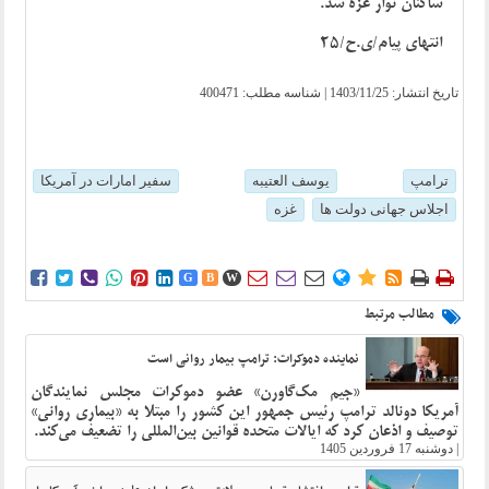
ساکنان نوار غزه شد.
انتهای پیام/ی.ح/25
تاریخ انتشار:
1403/11/25
| شناسه مطلب: 400471
ترامپ
یوسف العتیبه
سفیر امارات در آمریکا
اجلاس جهانی دولت ها
غزه















G
B
W
مطالب مرتبط
نماینده دموکرات: ترامپ بیمار روانی است
«جیم مک‌گاورن» عضو دموکرات مجلس نمایندگان
آمریکا دونالد ترامپ رئیس جمهور این کشور را مبتلا به «بیماری روانی»
توصیف و اذعان کرد که ایالات متحده قوانین بین‌المللی را تضعیف می‌کند.
|
دوشنبه 17 فروردین 1405