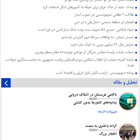
بغداد: نباید از خاک عراق برای حمله به کشورهای دیگر استفاده کرد
هلاکت ۲ نظامی صهیونیستی در جنوب لبنان
انفجار در منطقه صنعتی «جبل‌علی» در دبی
جهاد اسلامی: تشییع 112 شهید، سند زنده جنگ نسل‌کشی در غزه است
جنبش حماس: به توافقات مرحله دوم آتش‌بس پایبندیم
سازمان ملل: ۲۲ میلیون یمنی به کمک نیاز دارند
حمایت هیئت رئیسه مجلس خبرگان از مواضع عزتمندانه مقام معظم رهبری
بیانیه کمیته حمایت از انقلاب اسلامی مردم فلسطین ریاست جمهوری به مناسبت سالروز شهادت
هنیه
رسانه صهیونیستی: ترامپ نگران بازار انرژی و اقتصاد است
تحلیل و مقاله
ناکامی عربستان در ائتلاف دریایی
بیانیه‌های کشورها بدون کشتی
«روزنامه البنا»
کرانه باختری به سمت
انفجار بزرگ