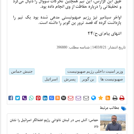
طبق این گزارش، این تیم همچنین تحرکات شووال را دنبال می‌کرد
و تحقیقاتی را درباره حفاظت از وی انجام داده بود.
اواخر سپتامبر نیز رژیم صهیونیستی مدعی شده بود یک تیم را
بازداشت کرده که قصد ترور بن گویر را داشته است.
انتهای پیام/ی.ح/24
تاریخ انتشار:
1403/8/21
| شناسه مطلب: 396880
وزیر امنیت داخلی رژیم صهیونیست
جنبش حماس
صهیونیست ها
بن گویر
پسرش
اسرائیل















G
B
W
مطالب مرتبط
حماس: آتش بس در لبنان ناتوانی رژیم اشغالگر اسرائیل را نشان
داد