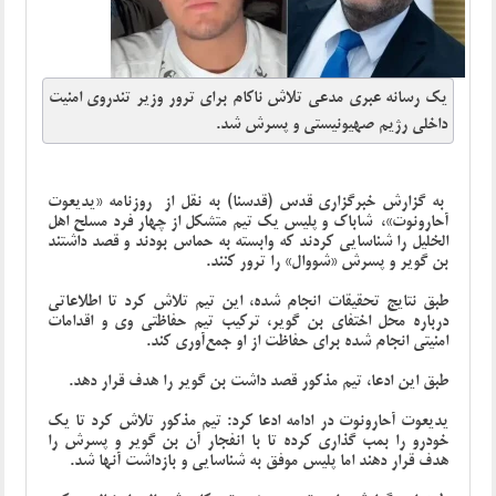
یک رسانه عبری مدعی تلاش ناکام برای ترور وزیر تندروی امنیت
داخلی رژیم صهیونیستی و پسرش شد.
به گزارش خبرگزاری قدس (قدسنا) به نقل از روزنامه «یدیعوت
آحارونوت»، شاباک و پلیس یک تیم متشکل از چهار فرد مسلح اهل
الخلیل را شناسایی کردند که وابسته به حماس بودند و قصد داشتند
بن گویر و پسرش «شووال» را ترور کنند.
طبق نتایج تحقیقات انجام شده، این تیم تلاش کرد تا اطلاعاتی
درباره محل اختفای بن گویر، ترکیب تیم حفاظتی وی و اقدامات
امنیتی انجام شده برای حفاظت از او جمع‌آوری کند.
طبق این ادعا، تیم مذکور قصد داشت بن گویر را هدف قرار دهد.
یدیعوت آحارونوت در ادامه ادعا کرد: تیم مذکور تلاش کرد تا یک
خودرو را بمب گذاری کرده تا با انفجار آن بن گویر و پسرش را
هدف قرار دهند اما پلیس موفق به شناسایی و بازداشت آنها شد.