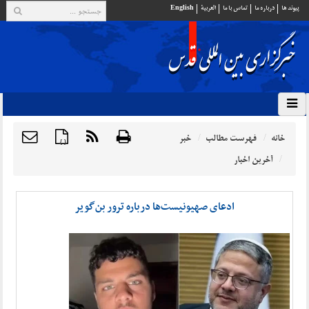
پيوند ها
درباره ما
تماس با ما
العربية
English
خانه
فهرست مطالب
خبر
{ }
آخرین اخبار
ادعای صهیونیست‌ها درباره ترور بن‌گویر