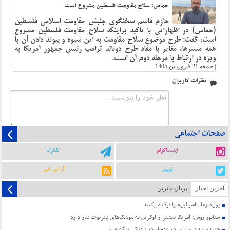
حماس: سلاح مقاومت فلسطین مشروع است
حازم قاسم سخنگوی جنبش مقاومت اسلامی فلسطین
(حماس) در اظهاراتی با تاکید براینکه سلاح مقاومت فلسطین مشروع
است، گفت: طرح موضوع سلاح مقاومت به این شیوه و پیوند دادن آن با
همه مسیرها، مغایر با مفاد طرح دونالد ترامپ رئیس‌ جمهور آمریکا به‌
ویژه در ارتباط با مرحله دوم آن است.
|
جمعه 21 فروردین 1405
نظرات کاربران
صفحات اجتماعی
اینستاگرام
تلگرام
توییتر
آر اس اس
آخرین اخبار
پربازدیدترین
پول‌دارها “اسرائیل” را ترک می‌کنند
سناتور روس: آمریکا بیشتر از اوکراین به موشک‌های پاتریوت نیاز دارد
شنیده شدن صدای دو انفجار در نزدیکی تنگه هرمز