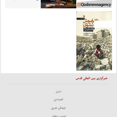
خبرگزاری بین المللی قدس
اخبار
اقتصادي
فرهنگي-هنري
امنيتي-دفاعي