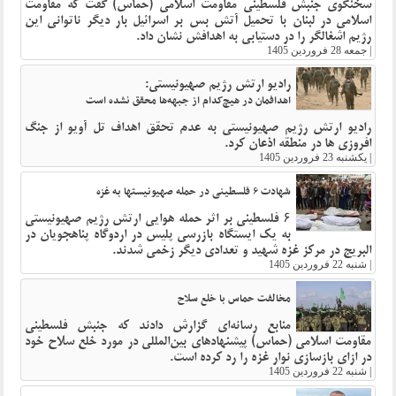
سخنگوی جنبش فلسطینی مقاومت اسلامی (حماس) گفت که مقاومت
اسلامی در لبنان با تحمیل آتش بس بر اسرائیل بار دیگر ناتوانی این
رژیم اشغالگر را در دستیابی به اهدافش نشان داد.
|
جمعه 28 فروردین 1405
رادیو ارتش رژیم صهیونیستی:
اهدافمان در هیچ‌کدام از جبهه‌ها محقق نشده است
رادیو ارتش رژیم صهیونیستی به عدم تحقق اهداف تل آویو از جنگ
افروزی ها در منطقه اذعان کرد.
|
یکشنبه 23 فروردین 1405
شهادت ۶ فلسطینی در حمله صهیونیستها به غزه
۶ فلسطینی بر اثر حمله هوایی ارتش رژیم صهیونیستی
به یک ایستگاه بازرسی پلیس در اردوگاه پناهجویان در
البریج در مرکز غزه شهید و تعدادی دیگر زخمی شدند.
|
شنبه 22 فروردین 1405
مخالفت حماس با خلع سلاح
منابع رسانه‌ای گزارش دادند که جنبش فلسطینی
مقاومت اسلامی (حماس) پیشنهادهای بین‌المللی در مورد خلع سلاح خود
در ازای بازسازی نوار غزه را رد کرده است.
|
شنبه 22 فروردین 1405