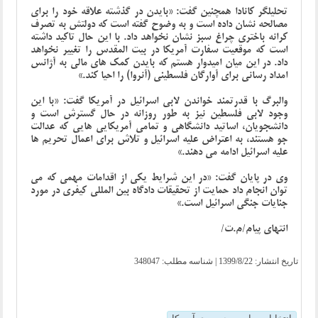
تحلیلگر کانادا همچنین گفت: «بایدن در گذشته علاقه خود را برای
مصالحه نشان داده است و به وضوح گفته است که دولتش به تصرف
کرانه باختری چراغ سبز نشان نخواهد داد. با این حال تاکید داشته
است که موقعیت سفارت آمریکا در بیت المقدس را تغییر نخواهد
داد. در این میان امیدوار هستم که بایدن کمک های مالی به آژانس
امداد رسانی برای آوارگان فلسطینی (آنروا) را احیا کند.»
والبرگ با قدرتمند خواندن لابی اسرائیل در آمریکا گفت: «با این
وجود لابی فلسطین نیز به طور روزانه در حال گسترش است و
دانشجویان، اساتید دانشگاهی و تمامی آمریکایی هایی که عدالت
جو هستند، به اعتراض علیه اسرائیل و تلاش برای اعمال تحریم ها
علیه اسرائیل ادامه می دهند.»
وی در پایان گفت: «در این شرایط یکی از اقدامات مهمی که می
توان انجام داد حمایت از تحقیقات دادگاه بین المللی کیفری در مورد
جنایات جنگی اسرائیل است.»
انتهای پیام/م.ت/
تاریخ انتشار:
1399/8/22
| شناسه مطلب: 348047