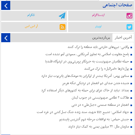
صفحات اجتماعی
اینستاگرام
تلگرام
توییتر
آر اس اس
آخرین اخبار
پربازدیدترین
ولایتی: نیروهای خارجی باید منطقه را ترک کنند
پاسخ مقاومت اسلامی به تجاوز آمریکایی ـ سعودی لغو نشده است
حمله نظامیان صهیونیست به خبرنگار پرس‌تی‌وی در اردوگاه قلندیا
پول‌دارها “اسرائیل” را ترک می‌کنند
سناتور روس: آمریکا بیشتر از اوکراین به موشک‌های پاتریوت نیاز دارد
شنیده شدن صدای دو انفجار در نزدیکی تنگه هرمز
بغداد: نباید از خاک عراق برای حمله به کشورهای دیگر استفاده کرد
هلاکت ۲ نظامی صهیونیستی در جنوب لبنان
انفجار در منطقه صنعتی «جبل‌علی» در دبی
جهاد اسلامی: تشییع 112 شهید، سند زنده جنگ نسل‌کشی در غزه است
جنبش حماس: به توافقات مرحله دوم آتش‌بس پایبندیم
سازمان ملل: ۲۲ میلیون یمنی به کمک نیاز دارند