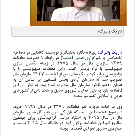
«اریک والبرگ»
«اریک والبرگ»
روزنامه‌نگار، تحلیلگر و نویسنده کانادایی در مصاحبه
اختصاصی با
خبرگزاری قدس (قدسنا)
در رابطه با تصویب قطعنامه
3379 سازمان ملل در سال 1975 در زمینه یکسان سازی
صهیونیسم با نژاد پرستی گفت: «این قطعنامه صهیونیسم را با
نژادپرستی برابر کرد و یک سال پس از قطعنامه 3237 سازمان ملل
تصویب شد که سازمان آزادی بخش فلسطین بر اساس آن به
عنوان «عضو ناظر» سازمان ملل منصوب شده بود. به نظر من این
قطعنامه تنها به دلیل حمایت شوروی سابق و متحدانش از کشورهای
عربی و اسلامی تصویب شد.»
وی در ادامه درباره لغو قطعنامه 3379 در سال 1991 افزود:
«موضوع عجیب این است که بان کی مون دبیر کل سابق سازمان
ملل در سال 2015 به اشتباه مراسم گرامیداشتی برای چهلمین
سالروز لغو این قطعنامه برگزار کرد. در حالیکه سال 2015 بیست و
چهارمین سالروز لغو این قطعنامه بود.»