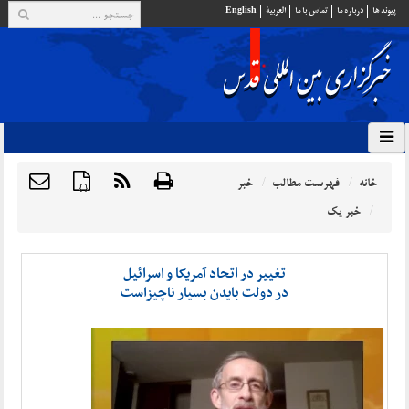
پيوند ها
درباره ما
تماس با ما
العربية
English
خانه
فهرست مطالب
خبر
{ }
خبر یک
تغییر در اتحاد آمریکا و اسرائیل
در دولت بایدن بسیار ناچیزاست