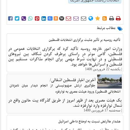
انتخابات ریاست جمهوری آمریکا















G
B
W
مطالب مرتبط
تأکید روسیه بر تأثیر مثبت برگزاری انتخابات فلسطین
وزارت امور خارجه روسیه تأکید کرد که برگزاری انتخابات عمومی در
فلسطین، گامی موثر در راستای برطرف کردن شکاف بین نیروهای
فلسطینی و در نهایت شرط مهمی برای انجام مذاکرات مستقیم بین
فلسطین و اسرائیلی‌ها خواهد بود.
|
یکشنبه 22 فروردین 1400
آخرین اخبار فلسطین اشغالی/
جلوگیری ارتش صهیونیستی از انجام دیدار میان نامزدان
انتخاباتی فلسطین/ ورود هیئت مصری به نوارغزه
یک هیئت مصری بعد از ظهر امروز از طریق گذرگاه بیت حانون واقع در
شمال نوارغزه وارد نوارغزه شد.
|
سه‌شنبه 17 فروردین 1400
هشدار هاآرتض نسبت به اوضاع داخلی اسرائیل