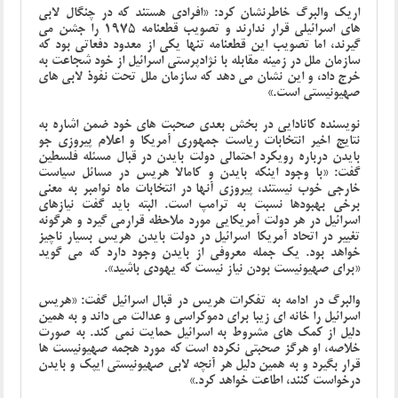
اریک والبرگ خاطرنشان کرد: «افرادی هستند که در چنگال لابی
های اسرائیلی قرار ندارند و تصویب قطعنامه 1975 را جشن می
گیرند، اما تصویب این قطعنامه تنها یکی از معدود دفعاتی بود که
سازمان ملل در زمینه مقابله با نژادپرستی اسرائیل از خود شجاعت به
خرج داد، و این نشان می دهد که سازمان ملل تحت نفوذ لابی های
صهیونیستی است.»
نویسنده کانادایی در بخش بعدی صحبت های خود ضمن اشاره به
نتایج اخیر انتخابات ریاست جمهوری آمریکا و اعلام پیروزی جو
بایدن درباره رویکرد احتمالی دولت بایدن در قبال مسئله فلسطین
گفت: «با وجود اینکه بایدن و کامالا هریس در مسائل سیاست
خارجی خوب نیستند، پیروزی آنها در انتخابات ماه نوامبر به معنی
برخی بهبودها نسبت به ترامپ است. البته باید گفت نیازهای
اسرائیل در هر دولت آمریکایی مورد ملاحظه قرارمی گیرد و هرگونه
تغییر در اتحاد آمریکا-اسرائیل در دولت بایدن-هریس بسیار ناچیز
خواهد بود. یک جمله معروفی از بایدن وجود دارد که می گوید
«برای صهیونیست بودن نیاز نیست که یهودی باشید».
والبرگ در ادامه به تفکرات هریس در قبال اسرائیل گفت: «هریس
اسرائیل را خانه ای زیبا برای دموکراسی و عدالت می داند و به همین
دلیل از کمک های مشروط به اسرائیل حمایت نمی کند. به صورت
خلاصه، او هرگز صحبتی نکرده است که مورد هجمه صهیونیست ها
قرار بگیرد و به همین دلیل هر آنچه لابی صهیونیستی ایپک و بایدن
درخواست کنند، اطاعت خواهد کرد.»