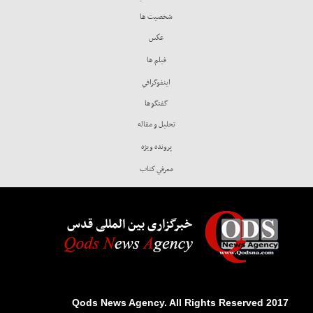
شخصيت ها
عكس
فيلم ها
اينفوگرافي
گفتگوها
تحليل و مقاله
پرونده ويژه
معرفي كتاب
خبرگزاری بین المللی قدس
2017 Qods News Agency. All Rights Reserved