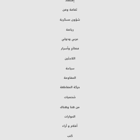
إقتصاد
ثقافة وفن
شؤون عسكرية
رياضة
عربي ودولي
فضائح وأسرار
اللاجئين
سياحة
المقاومة
حركة المقاطعة
شخصيات
من هنا وهناك
الحوارات
أقلام و آراء
كتب