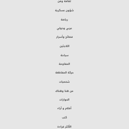
ثقافة وفن
شؤون عسكرية
رياضة
عربي ودولي
فضائح وأسرار
اللاجئين
سياحة
المقاومة
حركة المقاطعة
شخصيات
من هنا وهناك
الحوارات
أقلام و آراء
كتب
الأكثر قراءة