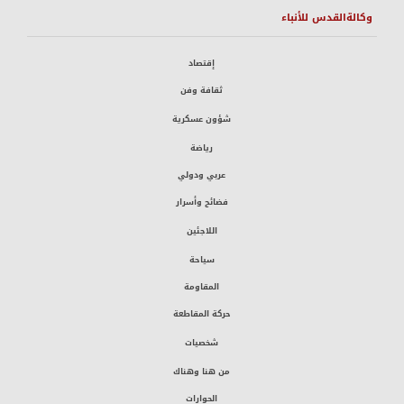
وكالةالقدس للأنباء
إقتصاد
ثقافة وفن
شؤون عسكرية
رياضة
عربي ودولي
فضائح وأسرار
اللاجئين
سياحة
المقاومة
حركة المقاطعة
شخصيات
من هنا وهناك
الحوارات