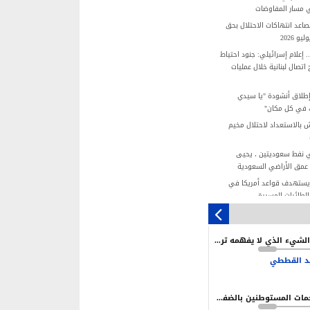
 مسار المفاوضات
عد انتهاكات الاحتلال بحق
 2026
 إعلام إسرائيلي: جنود احتياط
تصال لبنانية خلال عمليات
إطلاق أنشودة "يا سيدي
ك في كل مكان"
 بالاستعداد لاحتلال مخيم
 نفط سعوديتين ، يحيى
عمق الأراضي السعودية
 يستهدف قواعد أمريكا في
بالطائرات المسيرة
مجزرة عائلة "المصري".. صرخة 4 أطفال
استهداف إسرائيلي
ما الشيء الذي لا يفهمه ترامب وإدارته في إيران؟
وقيف نتنياهو قائمة.. لكن
نية محدودة
د القططي
تلال يستغل الأعياد اليهودية
هجمات المستوطنين بالضفة سياسة ممنهجة لخلق بيئة تدفع نحو التهجير
القيادة شرط أساسي لتحقيق