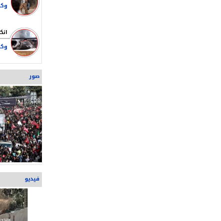
النصر في مواجه
قاليباف: علينا أ
وتقديم أرواحنا ل
وكا
صور
فيديو