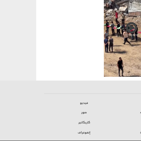
فيديو
صور
كاريكاتير
إنفوغراف