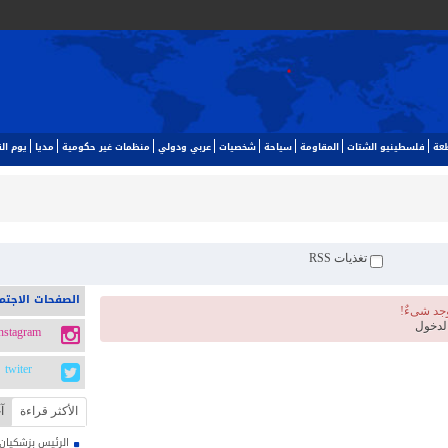
طعة
فلسطينيو الشتات
المقاومة
سياحة
شخصيات
عربي ودولي
منظمات غير حكومية
مديا
يوم ا‬
تغذيات RSS
الصفحات الاجتم
وجد شیءٌ!
لدخول
instagram
twiter
الأکثر قراءة
آ
الرئيس بزشكيان: 