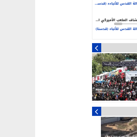
ة العدو
وكالة القدس للأنباءء (قدسنا)
ن نكون مستعدين دائما للحرب
لحفاظ على أمن بلادنا
انكشاف الملعب الأميركي الأردني امام التهديف الإيراني
لة القدس للأنباء (قدسنا)