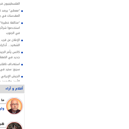
الفلسطينيون في
"معطى" يرصد تصا
المقدسات في يوليو
"مخالفة خطيرة"..
استخدموا شرائح ا
في الجنوب
الإعلان عن قرب 
الشهيد... أذكر
كاتس يأمر الجيش
جديد في الضفة
استهداف ناقلتي
سريع: سنرد في 
الجيش الإيراني
الأردن والبحرين 
أقلام و آراء
أسكتتها نيران 
ممداني: مذكرة ت
صلاحياتنا القانو
ولي
الشيخ صبري: الاح
لتهويد الأقصى
قاليباف: طاعة 