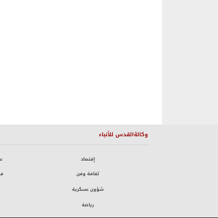
وكالةالقدس للأنباء
إقتصاد
ع
ثقافة وفن
فض
شؤون عسكرية
رياضة