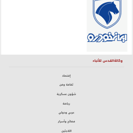
وكالةالقدس للأنباء
إقتصاد
ثقافة وفن
شؤون عسكرية
رياضة
عربي ودولي
فضائح وأسرار
اللاجئين