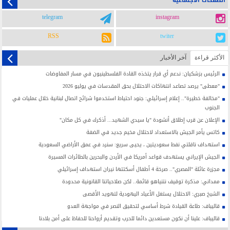
الصفحات الاجتماعية
telegram
instagram
RSS
twiter
الأکثر قراءة
آخر الأخبار
الرئيس بزشكيان: ندعم أي قرار يتخذه القادة الفلسطينيون في مسار المفاوضات
"معطى" يرصد تصاعد انتهاكات الاحتلال بحق المقدسات في يوليو 2026
"مخالفة خطيرة".. إعلام إسرائيلي: جنود احتياط استخدموا شرائح اتصال لبنانية خلال عمليات في
الجنوب
الإعلان عن قرب إطلاق أنشودة "يا سيدي الشهيد... أذكرك في كل مكان"
كاتس يأمر الجيش بالاستعداد لاحتلال مخيم جديد في الضفة
استهداف ناقلتي نفط سعوديتين ، يحيى سريع: سنرد في عمق الأراضي السعودية
الجيش الإيراني يستهدف قواعد أمريكا في الأردن والبحرين بالطائرات المسيرة
مجزرة عائلة "المصري".. صرخة 4 أطفال أسكتتها نيران استهداف إسرائيلي
ممداني: مذكرة توقيف نتنياهو قائمة.. لكن صلاحياتنا القانونية محدودة
الشيخ صبري: الاحتلال يستغل الأعياد اليهودية لتهويد الأقصى
قاليباف: طاعة القيادة شرط أساسي لتحقيق النصر في مواجهة العدو
قاليباف: علينا أن نكون مستعدين دائما للحرب وتقديم أرواحنا للحفاظ على أمن بلادنا