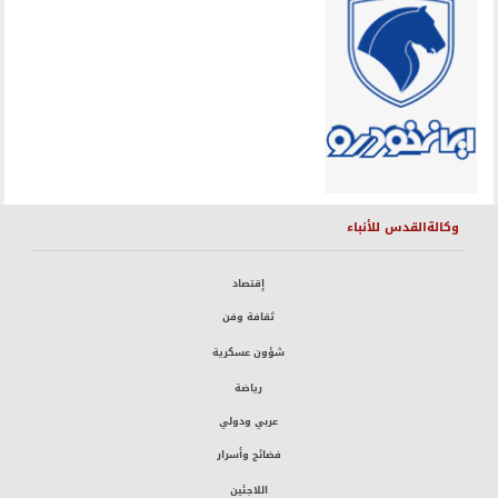
وكالةالقدس للأنباء
إقتصاد
ثقافة وفن
شؤون عسكرية
رياضة
عربي ودولي
فضائح وأسرار
اللاجئين