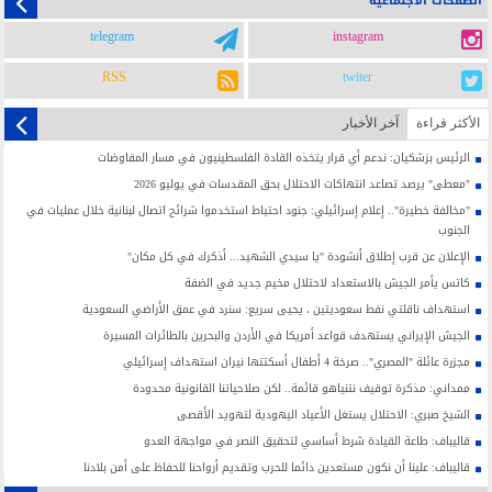
الصفحات الاجتماعية
telegram
instagram
RSS
twiter
الأکثر قراءة
آخر الأخبار
الرئيس بزشكيان: ندعم أي قرار يتخذه القادة الفلسطينيون في مسار المفاوضات
"معطى" يرصد تصاعد انتهاكات الاحتلال بحق المقدسات في يوليو 2026
"مخالفة خطيرة".. إعلام إسرائيلي: جنود احتياط استخدموا شرائح اتصال لبنانية خلال عمليات في
الجنوب
الإعلان عن قرب إطلاق أنشودة "يا سيدي الشهيد... أذكرك في كل مكان"
كاتس يأمر الجيش بالاستعداد لاحتلال مخيم جديد في الضفة
استهداف ناقلتي نفط سعوديتين ، يحيى سريع: سنرد في عمق الأراضي السعودية
الجيش الإيراني يستهدف قواعد أمريكا في الأردن والبحرين بالطائرات المسيرة
مجزرة عائلة "المصري".. صرخة 4 أطفال أسكتتها نيران استهداف إسرائيلي
ممداني: مذكرة توقيف نتنياهو قائمة.. لكن صلاحياتنا القانونية محدودة
الشيخ صبري: الاحتلال يستغل الأعياد اليهودية لتهويد الأقصى
قاليباف: طاعة القيادة شرط أساسي لتحقيق النصر في مواجهة العدو
قاليباف: علينا أن نكون مستعدين دائما للحرب وتقديم أرواحنا للحفاظ على أمن بلادنا