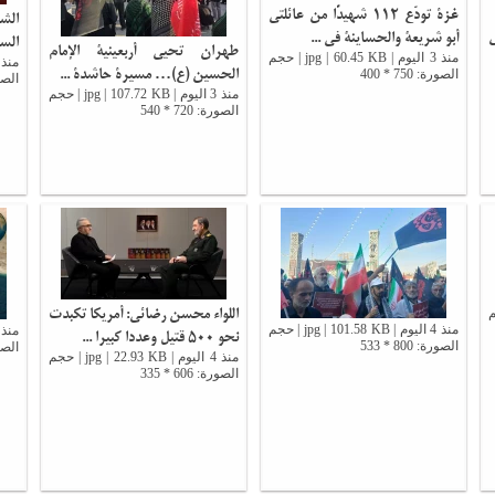
غزة تودّع 112 شهيدًا من عائلتي
الشي
ي
أبو شريعة والحساينة في ...
السي
طهران تحيي أربعينية الإمام
منذ 3 اليوم | jpg | 60.45 KB | حجم
الحسين (ع)… مسيرة حاشدة ...
الصورة: 750 * 400
الصورة: 
منذ 3 اليوم | jpg | 107.72 KB | حجم
الصورة: 720 * 540
اللواء محسن رضائي: أمريكا تكبدت
 | حجم
منذ 4 اليوم | jpg | 101.58 KB | حجم
نحو 500 قتيل وعددا كبيرا ...
الصورة: 800 * 533
الصورة:
منذ 4 اليوم | jpg | 22.93 KB | حجم
الصورة: 606 * 335