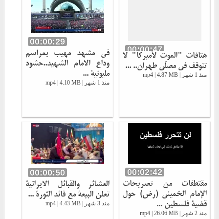
00:00:29
00:00:47
في مشهد مهيب بمراسم
هتافات "الموت لأميركا" لا
وداع الامام الشهيد..حشود
تتوقف في مصلّى طهران.. ...
مليونية ...
منذ 1 شهر | mp4 | 4.87 MB
منذ 1 شهر | mp4 | 4.10 MB
00:02:42
00:00:50
مقتطفات من تصریحات
العشائر والقبائل الايرانية
الإمام الخمینی (رض) حول
تعلن البيعة مع قائد الثورة ...
قضیة فلسطین ...
منذ 3 شهر | mp4 | 4.43 MB
منذ 2 شهر | mp4 | 26.06 MB