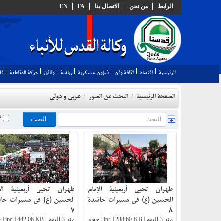
الرابط
من نحن
الاتصال بنا
FA
EN
الرئيسية
إقتصاد
ثقافة وفن
شؤون عسكرية
رياضة
وثائق
حركة المقاطعة
فل
عربي و دولي
الصفحة الرئيسية
البحث عن الصور
/
/
تغ
طهران تحيي أربعينية الإمام
طهران تحيي أربعينية الإ
الحسين (ع) في مسيرات حاشدة
الحسين (ع) في مسيرات حا
7
8
منذ 3 اليوم | jpg | 288.60 KB | حجم
منذ 3 اليوم |