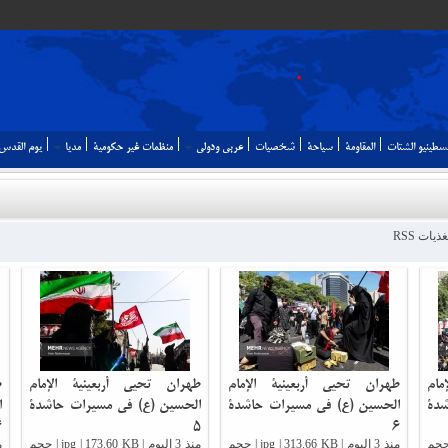
سطينيو الشتات
المقاومة
سياحة
شخصيات
عربي ودولي
منظمات غير حكومية
مديا
يوم القدس ‬
ذيات RSS
مام
طهران تحيي أربعينية الإمام
طهران تحيي أربعينية الإمام
ط
شدة
الحسين (ع) في مسيرات حاشدة
الحسين (ع) في مسيرات حاشدة
ا
4
5
6
 jpg | 442.06 KB | حجم
منذ 3 اليوم | jpg | 313.66 KB | حجم
منذ 3 اليوم | jpg | 173.60 KB | حجم