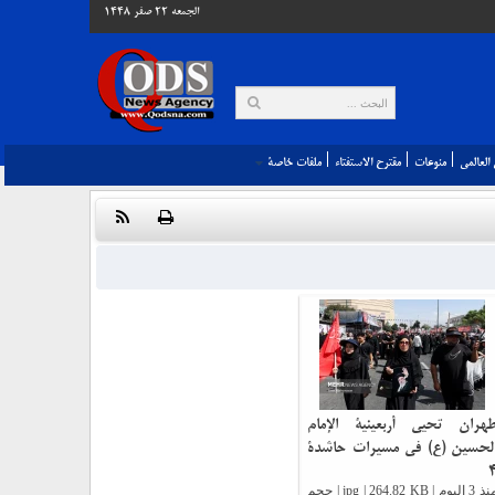
الجمعه 22 صفر 1448
العالمي‎
منوعات
مقترح الاستفتاء
ملفات خاصة
هران تحيي أربعينية الإمام
لحسين (ع) في مسيرات حاشدة
منذ 3 اليوم | jpg | 264.82 KB | حجم