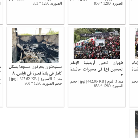
الصورة: 1280 * 853
الصورة: 1280 * 853
ا
مام
طهران تحيي أربعينية الإمام
مستوطنون يحرقون مسجدا بشكل
م
شدة
الحسين (ع) في مسيرات حاشدة
كامل في بلدة قصرة في نابلس. 8
ك
2
منذ 2 الأسبوع | jpg | 327.62 KB |
 jpg | 180.48 KB | حجم
منذ 3 اليوم | jpg | 442.06 KB | حجم
حجم الصورة: 1280 * 960
ح
الصورة: 1280 * 853