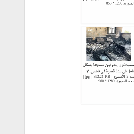
لصورة: 1280 * 853
ستوطنون يحرقون مسجدا بشكل
امل في بلدة قصرة في نابلس. 7
منذ 2 الأسبوع | jpg | 392.21 KB |
جم الصورة: 1280 * 960