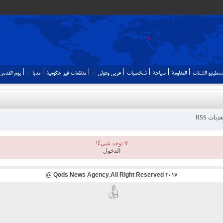
سطينيو الشتات
المقاومة
سياحة
شخصيات
عربي ودولي
منظمات غير حكومية
مديا
يوم القدس ‬
ذيات RSS
لا توجد شیءٌ!
الدخول
2017 Qods News Agency.All Right Reserved @