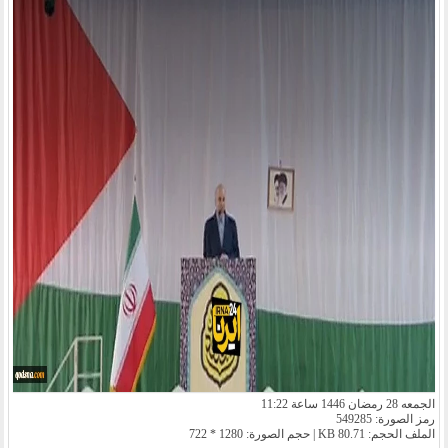
الجمعه 28 رمضان 1446 ساعة 11:22
رمز الصورة: 549285
الملف الحجم: 80.71 KB | حجم الصورة: 1280 * 722