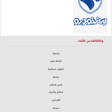
وكالةالقدس للأنباء
إقتصاد
ثقافة وفن
شؤون عسكرية
رياضة
عربي ودولي
فضائح وأسرار
اللاجئين
سياحة