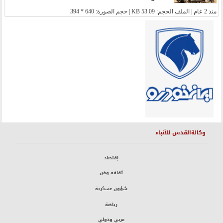
منذ 2 عام
| الملف الحجم: 53.09 KB | حجم الصورة: 640 * 394
وكالةالقدس للأنباء
إقتصاد
ثقافة وفن
شؤون عسكرية
رياضة
عربي ودولي