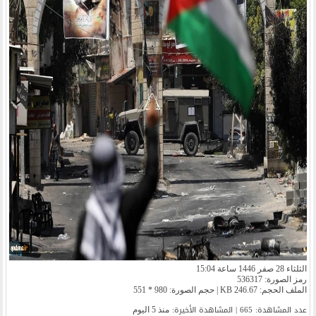
الثلثاء 28 صفر 1446 ساعة 15:04
رمز الصورة: 536317
الملف الحجم: 246.67 KB | حجم الصورة: 980 * 551
عدد المشاهدة: 665 | المشاهدة الأخیرة:
منذ 5 اليوم