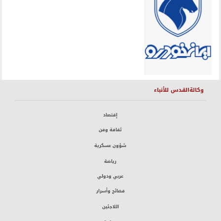
وكالةالقدس للأنباء
إقتصاد
ثقافة وفن
شؤون عسكرية
رياضة
عربي ودولي
فضائح وأسرار
اللاجئين