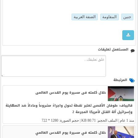
جنين
المقاومة
الضفة الغربية
المستعمل تعليقات
المرتبطة
خلال کلمته فی مسیرة یوم القدس العالمی
قالیباف: طوفان الأقصى تعتبر نقطة تحول واجراءً مشروعاً وعادلاً ضد الصهاینة
وإسرائیل آلة القتل لأمریکا المجرمة 2
منذ 1 عام
| الملف الحجم: 80.71 KB | حجم الصورة: 1280 * 722
خلال كلمته في مسيرة يوم القدس العالمي