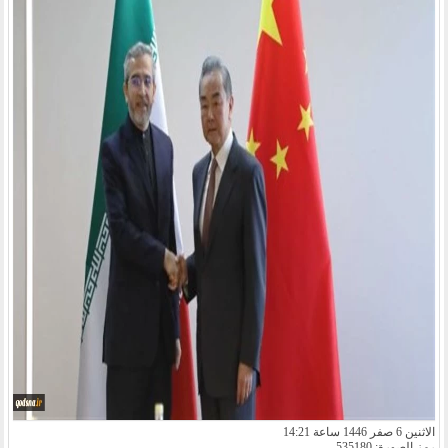
الاثنين 6 صفر 1446 ساعة 14:21
رمز الصورة: 535180