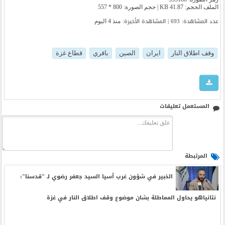
الملف الحجم: 41.87 KB | حجم الصورة: 800 * 557
عدد المشاهدة: 693 | المشاهدة الأخیرة:
منذ 4 اليوم
وقف اطلاق النار
ايران
الصين
باقري
قطاع غزة
المستعمل تعليقات
المرتبطة
الخبير في شؤون غرب آسيا السيد جعفر رضوي لـ "قدسنا":
نتانياهو يحاول المماطلة بشان موضوع وقف اطلاق النار في غزة