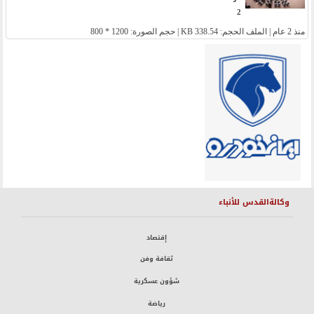
2
منذ 2 عام
| الملف الحجم: 338.54 KB | حجم الصورة: 1200 * 800
وكالةالقدس للأنباء
إقتصاد
ثقافة وفن
شؤون عسكرية
رياضة