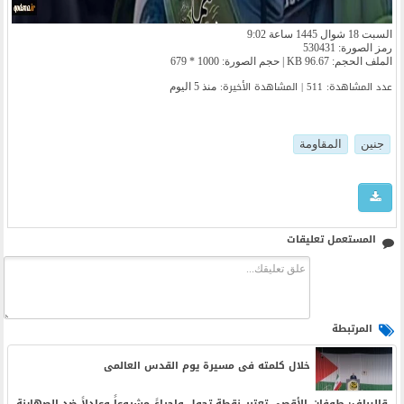
السبت 18 شوال 1445 ساعة 9:02
رمز الصورة: 530431
الملف الحجم: 96.67 KB | حجم الصورة: 1000 * 679
عدد المشاهدة: 511 | المشاهدة الأخیرة:
منذ 5 اليوم
جنين
المقاومة
المستعمل تعليقات
المرتبطة
خلال کلمته فی مسیرة یوم القدس العالمی
قالیباف: طوفان الأقصى تعتبر نقطة تحول واجراءً مشروعاً وعادلاً ضد الصهاینة