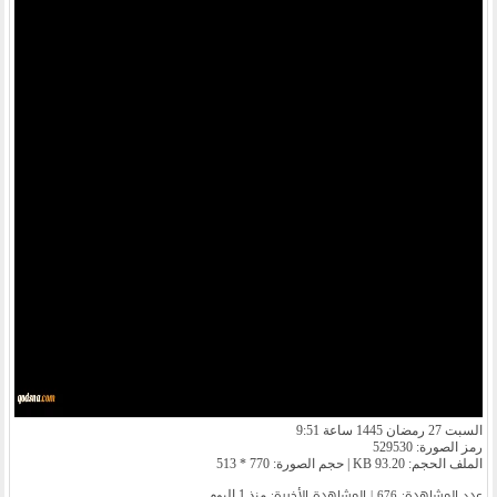
السبت 27 رمضان 1445 ساعة 9:51
رمز الصورة: 529530
الملف الحجم: 93.20 KB | حجم الصورة: 770 * 513
عدد المشاهدة: 676 | المشاهدة الأخیرة:
منذ 1 اليوم