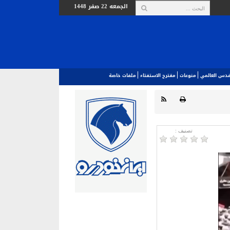
الجمعه 22 صفر 1448
لقدس العالمي‎
منوعات
مقترح الاستفتاء
ملفات خاصة
تصنیف :