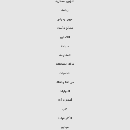
شؤون عسكرية
رياضة
عربي ودولي
فضائح وأسرار
اللاجئين
سياحة
المقاومة
حركة المقاطعة
شخصيات
من هنا وهناك
الحوارات
أقلام و آراء
كتب
الأكثر قراءة
فيديو