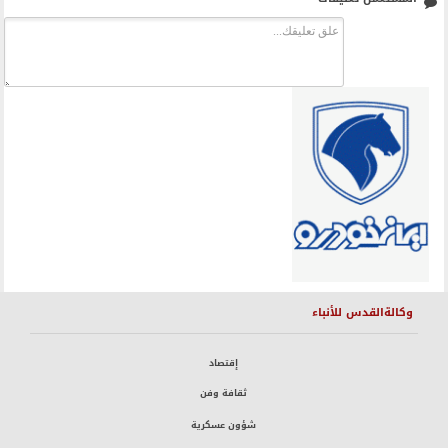
وكالةالقدس للأنباء
إقتصاد
ثقافة وفن
شؤون عسكرية