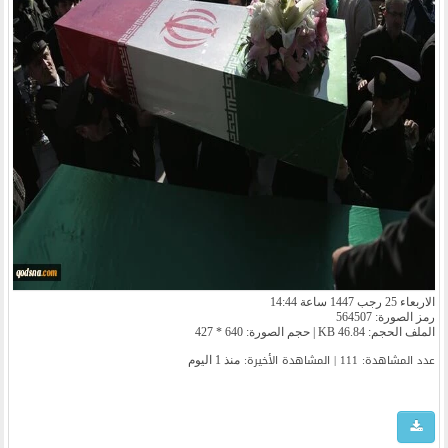
الاربعاء 25 رجب 1447 ساعة 14:44
رمز الصورة: 564507
الملف الحجم: 46.84 KB | حجم الصورة: 640 * 427
عدد المشاهدة: 111 | المشاهدة الأخیرة:
منذ 1 اليوم