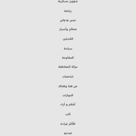
شؤون عسكرية
رياضة
عربي ودولي
فضائح وأسرار
اللاجئين
سياحة
المقاومة
حركة المقاطعة
شخصيات
من هنا وهناك
الحوارات
أقلام و آراء
كتب
الأكثر قراءة
فيديو