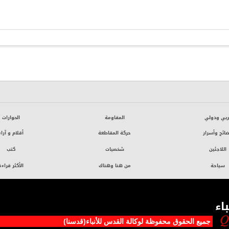
ربي ودولي
المقاومة
الحوارات
ائح وأسرار
حركة المقاطعة
أقلام و آراء
اللاجئين
شخصيات
كتب
سياحة
من هنا وهناك
الأكثر قراءة
اء
جميع الحقوق محفوظة لوکالة القدس للأنباء(قدسنا)