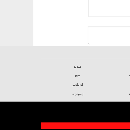
فيديو
صور
كاريكاتير
إنفوغراف