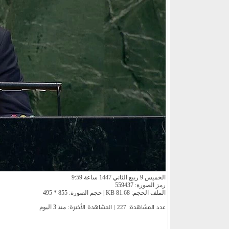
الخميس 9 ربيع الثاني 1447 ساعة 9:59
رمز الصورة: 559437
الملف الحجم: 81.68 KB | حجم الصورة: 855 * 495
عدد المشاهدة: 227 | المشاهدة الأخیرة:
منذ 3 اليوم