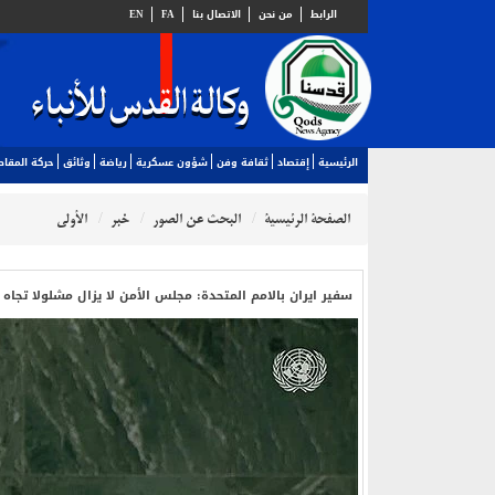
الرابط
من نحن
الاتصال بنا
FA
EN
الرئيسية
إقتصاد
ثقافة وفن
شؤون عسكرية
رياضة
وثائق
حركة المقا
الصفحة الرئيسية
البحث عن الصور
خبر
الأولي
سفير ايران بالامم المتحدة: مجلس الأمن لا يزال مشلولا تجاه أ