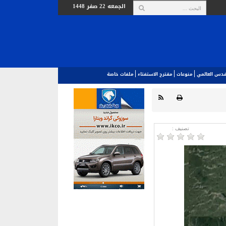
الجمعه 22 صفر 1448
لقدس العالمي‎
منوعات
مقترح الاستفتاء
ملفات خاصة
تصنیف :