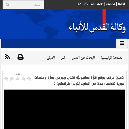
الرابط
من نحن
الاتصال بنا
FA
EN
الصفحة الرئيسية
البحث عن الصور
خبر
الأولي
تصنیف :
كمينٌ مركب يوقع قوَّة صهيونيَّة قتلى وجرحى بغزَّة ومنصاتٌ
عبرية تكشف: عددٌ من الجنود بُترت أطرافهم! 2