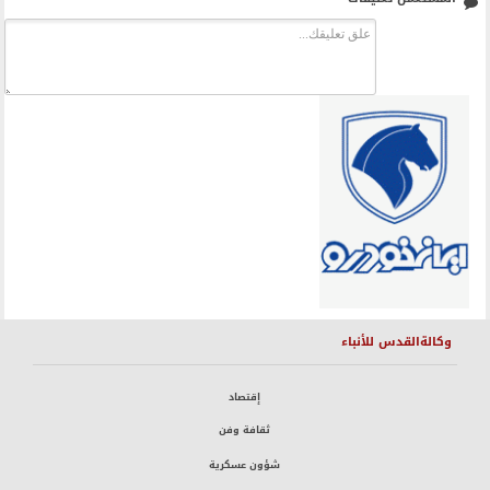
وكالةالقدس للأنباء
إقتصاد
ثقافة وفن
شؤون عسكرية