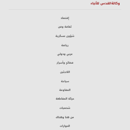
وكالةالقدس للأنباء
إقتصاد
ثقافة وفن
شؤون عسكرية
رياضة
عربي ودولي
فضائح وأسرار
اللاجئين
سياحة
المقاومة
حركة المقاطعة
شخصيات
من هنا وهناك
الحوارات