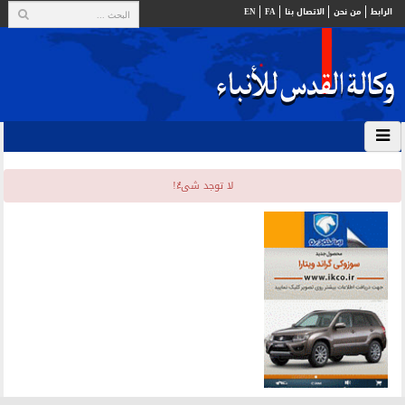
الرابط
من نحن
الاتصال بنا
FA
EN
لا توجد شیءٌ!