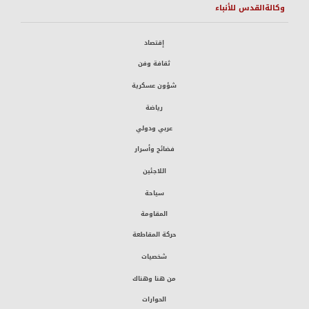
وكالةالقدس للأنباء
إقتصاد
ثقافة وفن
شؤون عسكرية
رياضة
عربي ودولي
فضائح وأسرار
اللاجئين
سياحة
المقاومة
حركة المقاطعة
شخصيات
من هنا وهناك
الحوارات