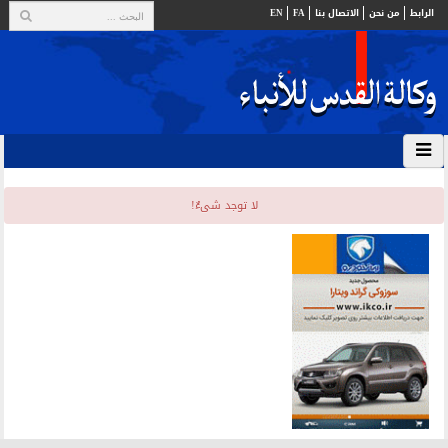
الرابط
من نحن
الاتصال بنا
FA
EN
لا توجد شیءٌ!