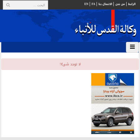
الرابط
من نحن
الاتصال بنا
FA
EN
لا توجد شیءٌ!