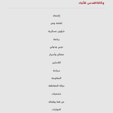
وكالةالقدس للأنباء
إقتصاد
ثقافة وفن
شؤون عسكرية
رياضة
عربي ودولي
فضائح وأسرار
اللاجئين
سياحة
المقاومة
حركة المقاطعة
شخصيات
من هنا وهناك
الحوارات