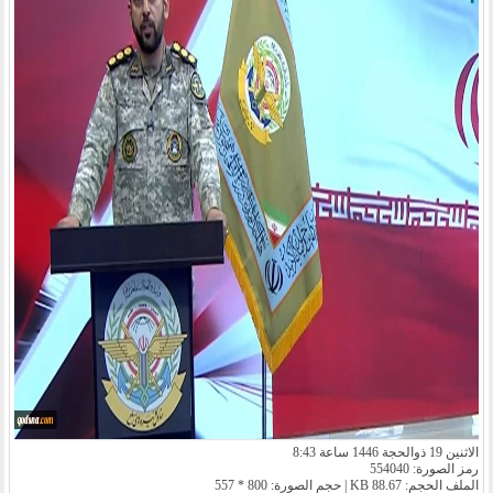
الاثنين 19 ذوالحجة 1446 ساعة 8:43
رمز الصورة: 554040
الملف الحجم: 88.67 KB | حجم الصورة: 800 * 557