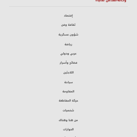
وكالةالقدس للأنباء
إقتصاد
ثقافة وفن
شؤون عسكرية
رياضة
عربي ودولي
فضائح وأسرار
اللاجئين
سياحة
المقاومة
حركة المقاطعة
شخصيات
من هنا وهناك
الحوارات