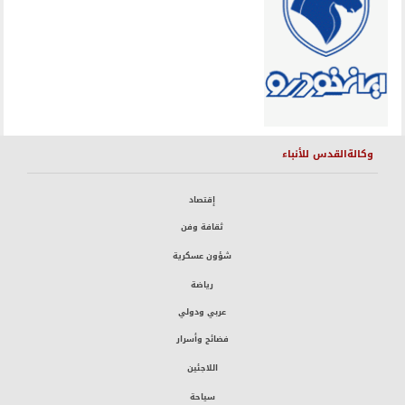
وكالةالقدس للأنباء
إقتصاد
ثقافة وفن
شؤون عسكرية
رياضة
عربي ودولي
فضائح وأسرار
اللاجئين
سياحة