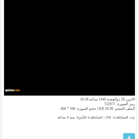
الاثنين 28 ذوالقعدة 1446 ساعة 18:38
رمز الصورة: 552871
الملف الحجم: 28.49 KB | حجم الصورة: 560 * 466
عدد المشاهدة: 268 | المشاهدة الأخیرة:
منذ 4 ساعة