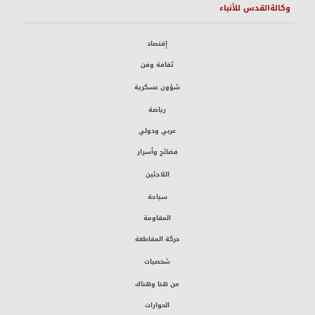
وكالةالقدس للأنباء
إقتصاد
ثقافة وفن
شؤون عسكرية
رياضة
عربي ودولي
فضائح وأسرار
اللاجئين
سياحة
المقاومة
حركة المقاطعة
شخصيات
من هنا وهناك
الحوارات