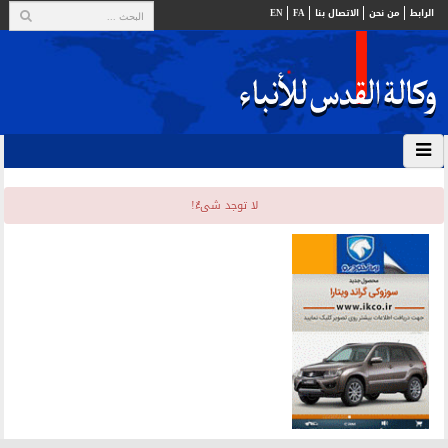
الرابط
من نحن
الاتصال بنا
FA
EN
لا توجد شیءٌ!