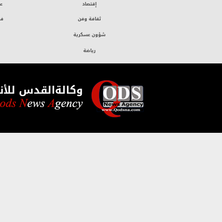
إقتصاد
ع
ثقافة وفن
فض
شؤون عسكرية
رياضة
وكالةالقدس للأنب