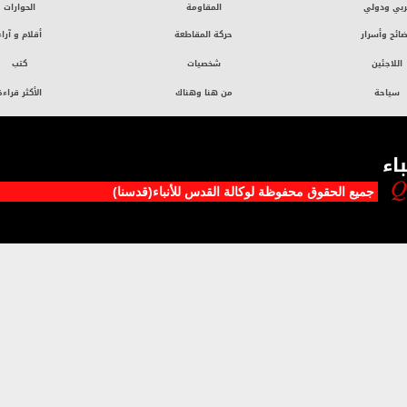
ربي ودولي
المقاومة
الحوارات
ائح وأسرار
حركة المقاطعة
أقلام و آراء
اللاجئين
شخصيات
كتب
سياحة
من هنا وهناك
الأكثر قراءة
اء
جميع الحقوق محفوظة لوکالة القدس للأنباء(قدسنا)