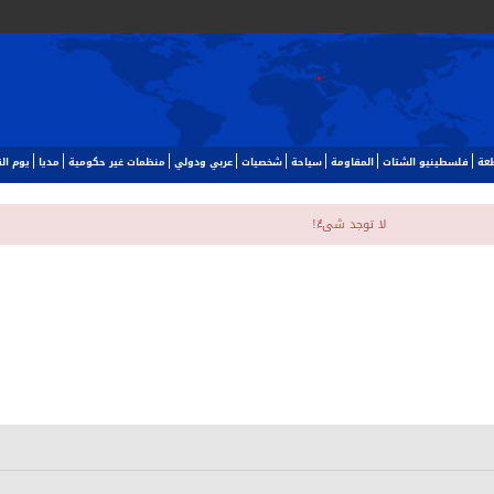
طعة
فلسطينيو الشتات
المقاومة
سياحة
شخصيات
عربي ودولي
منظمات غير حكومية
مديا
يوم ا‬
لا توجد شیءٌ!