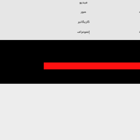
فيديو
صور
كاريكاتير
إنفوغراف