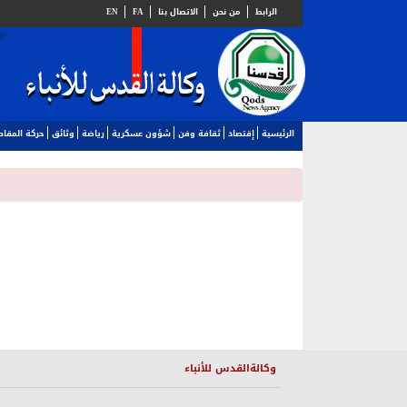
الرابط
من نحن
الاتصال بنا
FA
EN
الرئيسية
إقتصاد
ثقافة وفن
شؤون عسكرية
رياضة
وثائق
حركة المقا
وكالةالقدس للأنباء