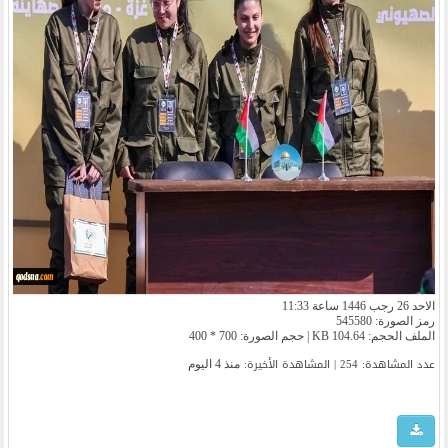
الاحد 26 رجب 1446 ساعة 11:33
رمز الصورة: 545580
الملف الحجم: 104.64 KB | حجم الصورة: 700 * 400
عدد المشاهدة: 254 | المشاهدة الأخیرة:
منذ 4 اليوم