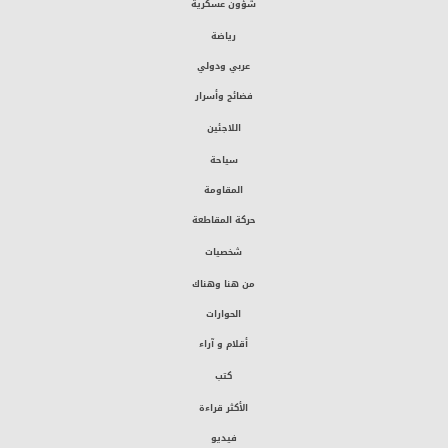
شؤون عسكرية
رياضة
عربي ودولي
فضائح وأسرار
اللاجئين
سياحة
المقاومة
حركة المقاطعة
شخصيات
من هنا وهناك
الحوارات
أقلام و آراء
كتب
الأكثر قراءة
فيديو