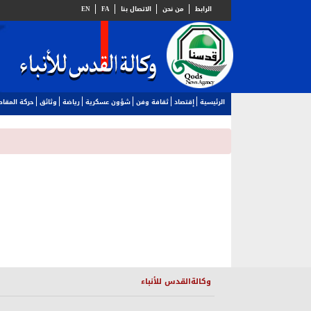
الرابط
من نحن
الاتصال بنا
FA
EN
الرئيسية
إقتصاد
ثقافة وفن
شؤون عسكرية
رياضة
وثائق
حركة المقا
وكالةالقدس للأنباء