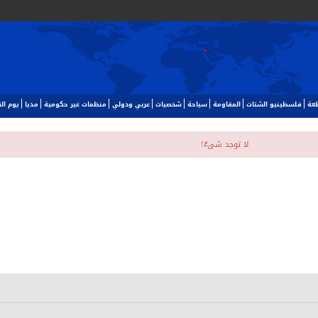
طعة
فلسطينيو الشتات
المقاومة
سياحة
شخصيات
عربي ودولي
منظمات غير حكومية
مديا
يوم ا‬
لا توجد شیءٌ!