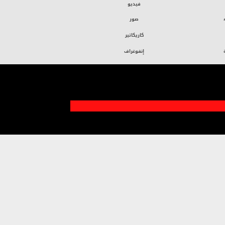
فيديو
صور
كاريكاتير
إنفوغراف