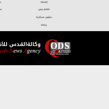
إقتصاد
ع
ثقافة وفن
فض
شؤون عسكرية
رياضة
وكالةالقدس للأنب