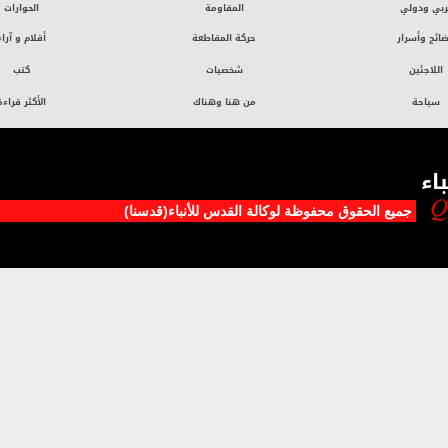
ربي ودولي
المقاومة
الحوارات
ائح وأسرار
حركة المقاطعة
أقلام و آراء
اللاجئين
شخصيات
كتب
سياحة
من هنا وهناك
الأكثر قراءة
اء
جميع الحقوق محفوظة لوکالة القدس للأنباء(قدسنا)