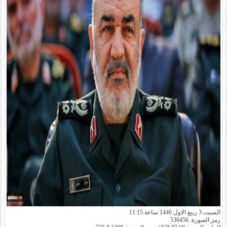
السبت 3 ربيع الاول 1446 ساعة 11:15
رمز الصورة: 536456