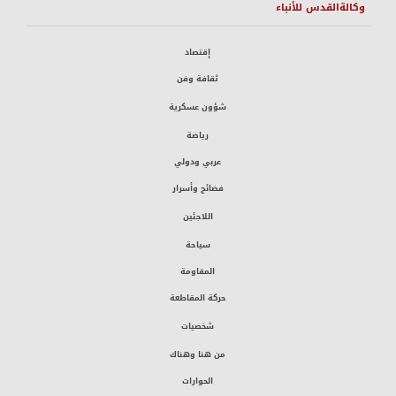
وكالةالقدس للأنباء
إقتصاد
ثقافة وفن
شؤون عسكرية
رياضة
عربي ودولي
فضائح وأسرار
اللاجئين
سياحة
المقاومة
حركة المقاطعة
شخصيات
من هنا وهناك
الحوارات