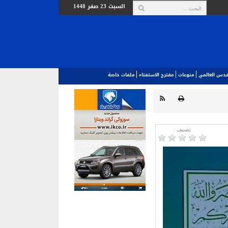
السبت 23 صفر 1448
لقدس العالمي‎
منوعات
مقترح الاستفتاء
ملفات خاصة
تصنیف :