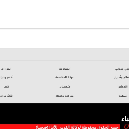
ربي ودولي
المقاومة
الحوارات
ائح وأسرار
حركة المقاطعة
أقلام و آراء
اللاجئين
شخصيات
كتب
سياحة
من هنا وهناك
الأكثر قراءة
اء
جميع الحقوق محفوظة لوکالة القدس للأنباء(قدسنا)