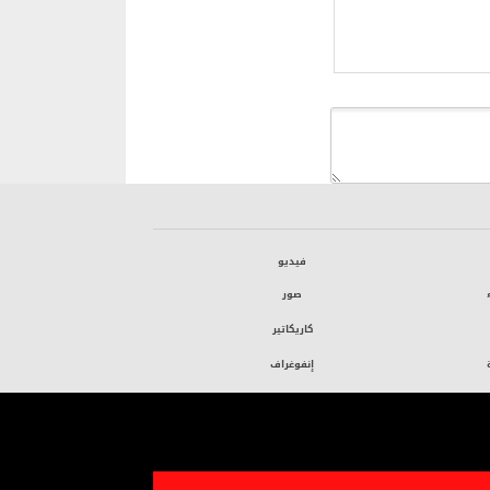
فيديو
صور
كاريكاتير
إنفوغراف