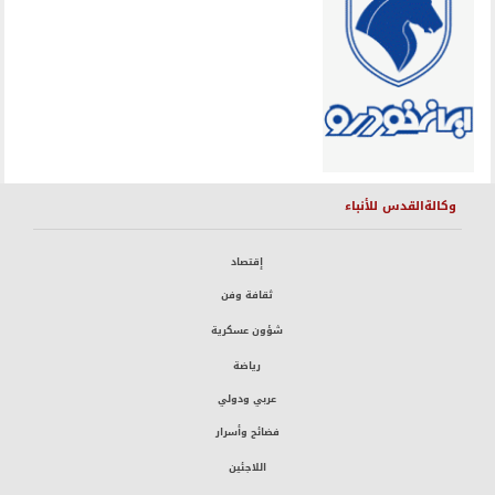
وكالةالقدس للأنباء
إقتصاد
ثقافة وفن
شؤون عسكرية
رياضة
عربي ودولي
فضائح وأسرار
اللاجئين