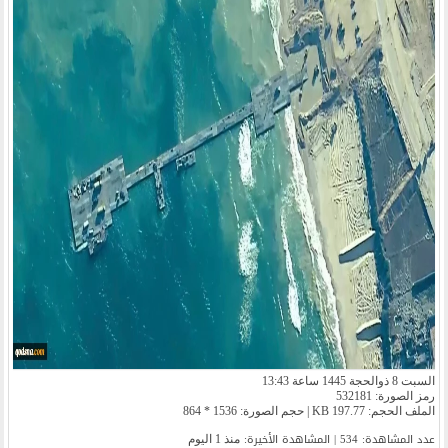
السبت 8 ذوالحجة 1445 ساعة 13:43
رمز الصورة: 532181
الملف الحجم: 197.77 KB | حجم الصورة: 1536 * 864
عدد المشاهدة: 534 | المشاهدة الأخیرة:
منذ 1 اليوم