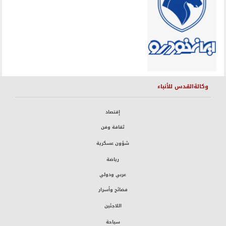
وكالةالقدس للأنباء
إقتصاد
ثقافة وفن
شؤون عسكرية
رياضة
عربي ودولي
فضائح وأسرار
اللاجئين
سياحة