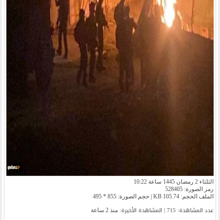
الثلثاء 2 رمضان 1445 ساعة 10:22
رمز الصورة: 528405
الملف الحجم: 105.74 KB | حجم الصورة: 855 * 495
عدد المشاهدة: 715 | المشاهدة الأخیرة:
منذ 2 ساعة