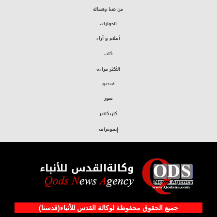
من هنا وهناك
الحوارات
أقلام و آراء
كتب
الأكثر قراءة
فيديو
صور
كاريكاتير
إنفوغراف
وكالةالقدس للأنباء
جميع الحقوق محفوظة لوکالة القدس للأنباء(قدسنا)