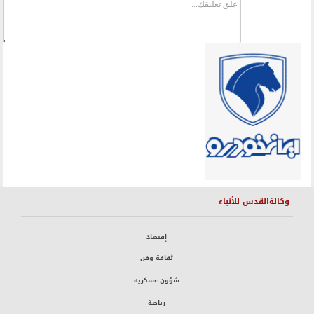
وكالةالقدس للأنباء
إقتصاد
ثقافة وفن
شؤون عسكرية
رياضة