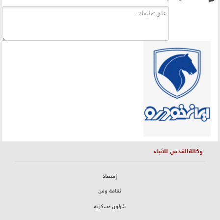
وكالةالقدس للأنباء
إقتصاد
ثقافة وفن
شؤون عسكرية