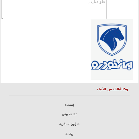
وكالةالقدس للأنباء
إقتصاد
ثقافة وفن
شؤون عسكرية
رياضة