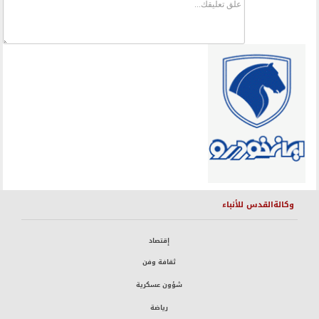
وكالةالقدس للأنباء
إقتصاد
ثقافة وفن
شؤون عسكرية
رياضة