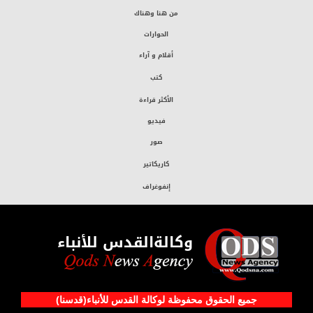
من هنا وهناك
الحوارات
أقلام و آراء
كتب
الأكثر قراءة
فيديو
صور
كاريكاتير
إنفوغراف
وكالةالقدس للأنباء
جميع الحقوق محفوظة لوکالة القدس للأنباء(قدسنا)