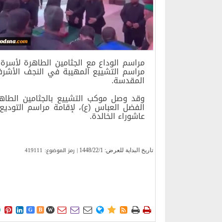
مراسم الوداع مع الجثامين الطاهرة لأسرة
مراسم التشييع المهيبة في النجف الأشرف و
المقدسة.
وقد وصل موكب التشييع بالجثامين الطاهر
الفضل العباس (ع)، لإقامة مراسم التودي
عاشوراء الخالدة.
| رمز الموضوع: 419111
تاریخ البدایة للعرض:
1448/22/1











G
B
W