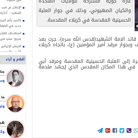
غارة جوية مشتركة للولايات المتحدة
الإعلان عن قرب 
والكيان الصهيوني، وذلك في جوار العتبة
الشهيد... أذكر
الحسينية المقدسة في كربلاء المقدسة.
كاتس يأمر الجيش
جديد في الضفة
استهداف ناقلتي
 قائد الامة الشهيد(قدس الله سره)، جرت بعد
سريع: سنرد في 
بجوار مرقد أمير المؤمنين (ع)، باتجاه كربلاء
الجيش الإيراني
الأردن والبحرين 
أقلام و آراء
ة إلى العتبة الحسينية المقدسة ومرقد أبي
أسكتتها نيران 
ع في هذا المكان المقدس الذي يُجسّد ملحمة
ممداني: مذكرة ت
صلاحياتنا القانو
وسا
الشيخ صبري: الاح
لتهويد الأقصى
قاليباف: طاعة 
النصر في مواجه
ولي
قاليباف: علينا أ
وتقديم أرواحنا ل




