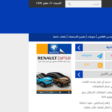
السبت 23 صفر 1448
لقدس العالمي‎
منوعات
مقترح الاستفتاء
ملفات خاصة
اعية
telegram
RSS
خر الأخبار
ندعم أي قرار يتخذه القادة
 مسار المفاوضات
عد انتهاكات الاحتلال بحق
 2026
 إعلام إسرائيلي: جنود احتياط
تصال لبنانية خلال عمليات