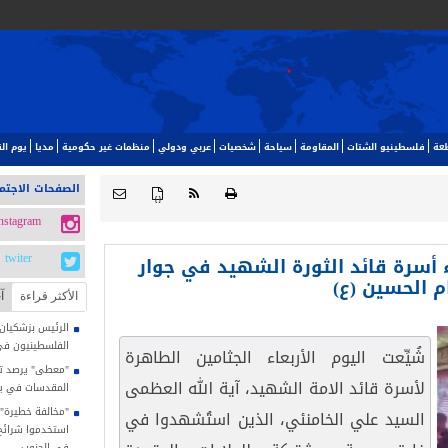
طعة
فلسطينيو الشتات
المقاومة
سياحة
شخصيات
عربي ودولي
منظمات غير حكومية
مديا
يوم ا‬
الصفحات الاجتم
{ }
instagram
 أسرة قائد الثورة الشهيد في جوار
twiter
م الحسين (ع)
الأکثر قراءة
آ
الرئيس بزشكيان: 
الفلسطينيون في
شُيِّعت اليوم الأربعاء الجثامين الطاهرة
"معطى" يرصد تصا
لأسرة قائد الامة الشهيد، آية الله العظمى
المقدسات في يوليو
"مخالفة خطيرة"..
السيد علي الخامنئي، الذين استُشهدوا في
استخدموا شرائح ا
في الجنوب