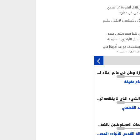
إطلاق أنشودة "يا سيدي
ك في كل مكان"
 بالاستعداد لاحتلال مخيم
 نفط سعوديتين ، يحيى
عمق الأراضي السعودية
 يستهدف قواعد أمريكا في
بالطائرات المسيرة
مجزرة عائلة "المصري".. صرخة 4 أطفال
استهداف إسرائيلي
جنازة وطن في عالمٍ اعتاد الإبادة
وقيف نتنياهو قائمة.. لكن
نية محدودة
م عفيفة
تلال يستغل الأعياد اليهودية
ما الشيء الذي لا يفهمه ترامب وإدارته في إيران؟
القيادة شرط أساسي لتحقيق
ة العدو
د القططي
ن نكون مستعدين دائما للحرب
لحفاظ على أمن بلادنا
هجمات المستوطنين بالضفة سياسة ممنهجة لخلق بيئة تدفع نحو التهجير
وكالة القدس للأنباءء (قدسنا)