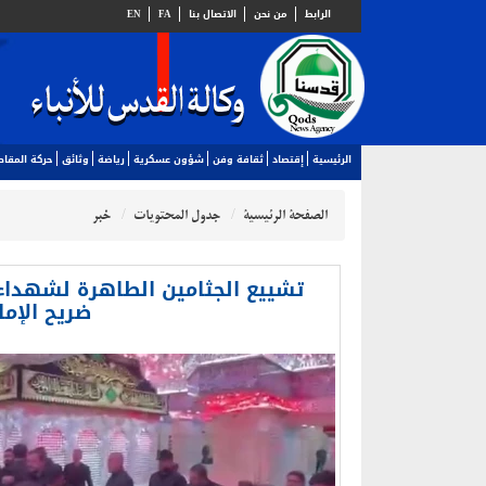
الرابط
من نحن
الاتصال بنا
FA
EN
الرئيسية
إقتصاد
ثقافة وفن
شؤون عسكرية
رياضة
وثائق
حركة المقا
الصفحة الرئيسية
جدول المحتويات
خبر
تشييع الجثامين الطاهرة لشهداء
ضريح الإما