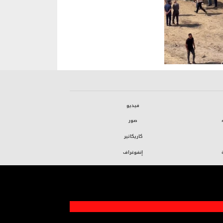
فيديو
صور
كاريكاتير
إنفوغراف