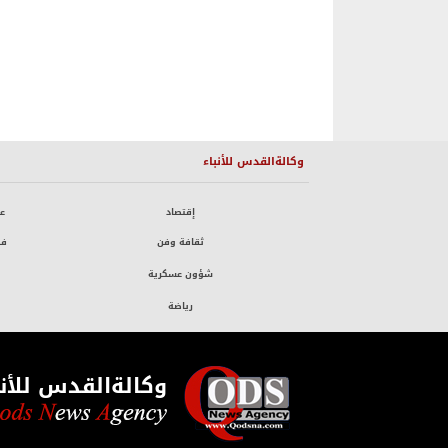
وكالةالقدس للأنباء
إقتصاد
ع
ثقافة وفن
فض
شؤون عسكرية
رياضة
وكالةالقدس للأنب