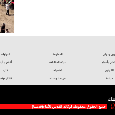
ربي ودولي
المقاومة
الحوارات
ائح وأسرار
حركة المقاطعة
أقلام و آراء
اللاجئين
شخصيات
كتب
سياحة
من هنا وهناك
الأكثر قراءة
اء
جميع الحقوق محفوظة لوکالة القدس للأنباء(قدسنا)