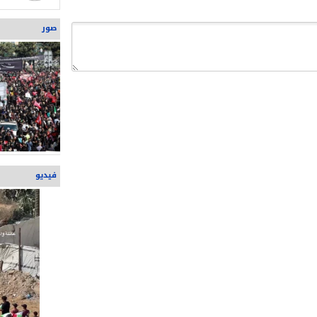
صور
فيديو